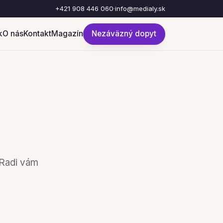
+421 908 446 060
·
info@medialy.sk
k
O nás
Kontakt
Magazín
Nezáväzný dopyt
 Radi vám