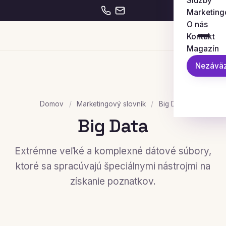
Služby
Marketing
O nás
Kontakt
Magazín
Nezáväz
Domov
/
Marketingový slovník
/
Big Data
Big Data
Extrémne veľké a komplexné dátové súbory,
ktoré sa spracúvajú špeciálnymi nástrojmi na
získanie poznatkov.