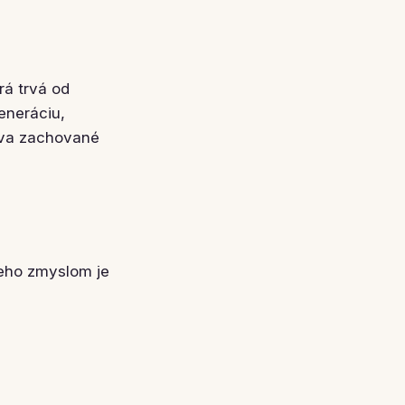
rá trvá od
eneráciu,
áva zachované
 jeho zmyslom je