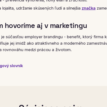
 lojalita, udržanie skúsených ľudí a silnejšia
značka
zames
m hovoríme aj v marketingu
je súčasťou employer brandingu - benefit, ktorý firma k
ilňuje jej imidž ako atraktívneho a moderného zamestn
a rovnováhu medzi prácou a životom.
gový slovník