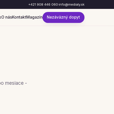
+421 908 446 060
·
info@medialy.sk
k
O nás
Kontakt
Magazín
Nezáväzný dopyt
po mesiace -