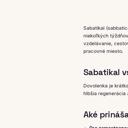
Sabatikal (sabbatic
niekoľkých týždňov
vzdelávanie, cesto
pracovné miesto.
Sabatikal v
Dovolenka je krátka
hlbšia regenerácia 
Aké prináš
Pre zamestnanc