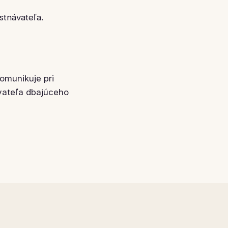
tnávateľa.
omunikuje pri
ávateľa dbajúceho