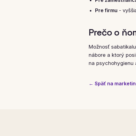
Pre firmu
- vyššia
Prečo o ňo
Možnosť sabatikalu 
nábore a ktorý pos
na psychohygienu 
← Späť na marketin