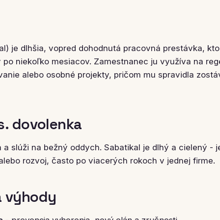
al) je dlhšia, vopred dohodnutá pracovná prestávka, kto
 po niekoľko mesiacov. Zamestnanec ju využíva na reg
vanie alebo osobné projekty, pričom mu spravidla zost
s. dovolenka
 a slúži na bežný oddych. Sabatikal je dlhý a cielený -
alebo rozvoj, často po viacerých rokoch v jednej firme.
a výhody
a
- prevencia vyhorenia, nový elán a zručnosti.