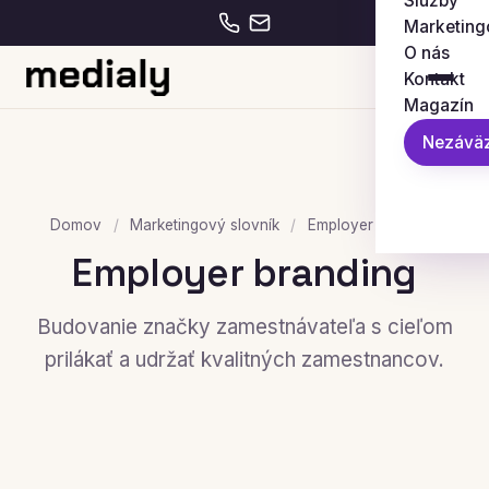
Služby
Marketing
O nás
Kontakt
Magazín
Nezáväz
Domov
/
Marketingový slovník
/
Employer branding
Employer branding
Budovanie značky zamestnávateľa s cieľom
prilákať a udržať kvalitných zamestnancov.