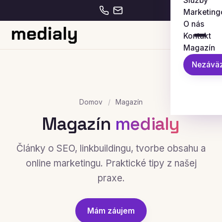
Služby
Marketing
O nás
Kontakt
Magazín
Nezáväz
Domov
/
Magazín
Magazín
medialy
Články o SEO, linkbuildingu, tvorbe obsahu a
online marketingu. Praktické tipy z našej
praxe.
Mám záujem