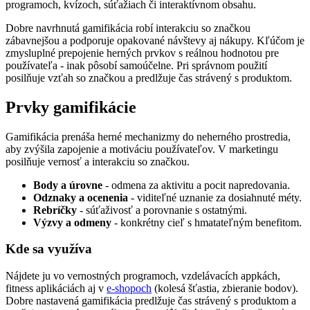
programoch, kvízoch, súťažiach či interaktívnom obsahu.
Dobre navrhnutá gamifikácia robí interakciu so značkou
zábavnejšou a podporuje opakované návštevy aj nákupy. Kľúčom je
zmysluplné prepojenie herných prvkov s reálnou hodnotou pre
používateľa - inak pôsobí samoúčelne. Pri správnom použití
posilňuje vzťah so značkou a predlžuje čas strávený s produktom.
Prvky gamifikácie
Gamifikácia prenáša herné mechanizmy do neherného prostredia,
aby zvýšila zapojenie a motiváciu používateľov. V marketingu
posilňuje vernosť a interakciu so značkou.
Body a úrovne
- odmena za aktivitu a pocit napredovania.
Odznaky a ocenenia
- viditeľné uznanie za dosiahnuté méty.
Rebríčky
- súťaživosť a porovnanie s ostatnými.
Výzvy a odmeny
- konkrétny cieľ s hmatateľným benefitom.
Kde sa využíva
Nájdete ju vo vernostných programoch, vzdelávacích appkách,
fitness aplikáciách aj v
e-shopoch
(kolesá šťastia, zbieranie bodov).
Dobre nastavená gamifikácia predlžuje čas strávený s produktom a