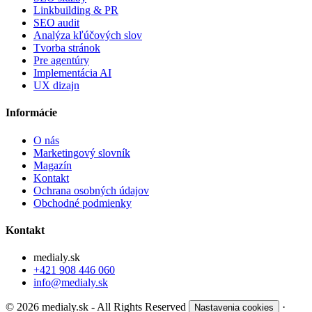
Linkbuilding & PR
SEO audit
Analýza kľúčových slov
Tvorba stránok
Pre agentúry
Implementácia AI
UX dizajn
Informácie
O nás
Marketingový slovník
Magazín
Kontakt
Ochrana osobných údajov
Obchodné podmienky
Kontakt
medialy.sk
+421 908 446 060
info@medialy.sk
© 2026 medialy.sk - All Rights Reserved
·
Nastavenia cookies