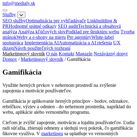
info@medialy.sk
Služby
SEO služby
Optimalizácia pre vyhľadávače
Linkbuilding &
PR
Hodnotné spätné odkazy
SEO audit
Technická a obsahová
analýza
Analýza kľúčových slov
Podklad pre štruktúru webu
Tvorba
stránok
Weby a e-shopy na mieru
Pre agentúry
White-label
spolupráca
Implementácia AI
Automatizácia a AI riešenia
UX
dizajn
Návrh použiteľných rozhraní
Marketingový slovník
O nás
Kontakt
Magazín
Nezáväzný dopyt
Domov
/
Marketingový slovník
/
Gamifikácia
Gamifikácia
Využitie herných prvkov v nehernom prostredí na zvýšenie
zapojenia a motivácie používateľov.
Gamifikácia je aplikovanie herných princípov - bodov, odznakov,
rebríčkov, výziev a odmien - do nehernom prostredia, napríklad do
webu, aplikácie alebo vernostného programu.
Cieľom je zvýšiť zapojenie, motiváciu a lojalitu používateľov. Ľudia
radi súťažia, zbierajú odmeny a sledujú svoj pokrok, čo gamifikácia
šikovne využíva. V
marketingu
sa uplatňuje vo vernostných