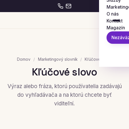
Služby
Marketing
O nás
Kontakt
Magazín
Nezáväz
Domov
/
Marketingový slovník
/
Kľúčové slovo
Kľúčové slovo
Výraz alebo fráza, ktorú používatelia zadávajú
do vyhľadávača a na ktorú chcete byť
viditeľní.