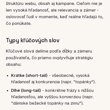
štruktúru webu, obsah aj kampane. Cieľom nie je
len vysoká hľadanosť, ale relevancia a zámer -
oslovovať ľudí v momente, keď reálne hľadajú to,
čo ponúkate.
Typy kľúčových slov
Kľúčové slová delíme podľa dĺžky a zámeru
používateľa, čo priamo ovplyvňuje stratégiu
obsahu:
Krátke (short-tail)
- všeobecné, vysoká
hľadanosť aj konkurencia (napr. "topánky").
Dlhé (long-tail)
- konkrétne frázy s nižšou
hľadanosťou, ale vyššou konverziou (napr.
"dámske bežecké topánky na zimu").