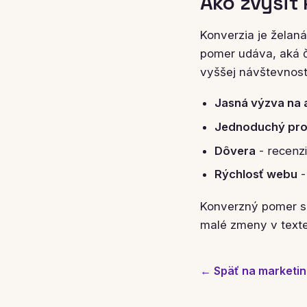
Ako zvýšiť 
Konverzia je želaná
pomer udáva, aká č
vyššej návštevnost
Jasná výzva na 
Jednoduchý pr
Dôvera
- recenzi
Rýchlosť webu
-
Konverzný pomer s
malé zmeny v texte,
← Späť na marketin