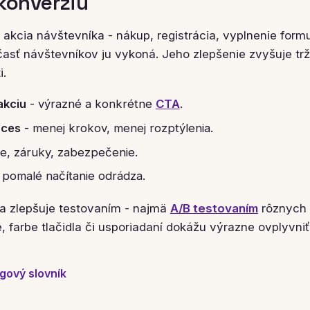
konverziu
 akcia návštevníka - nákup, registrácia, vyplnenie form
asť návštevníkov ju vykoná. Jeho zlepšenie zvyšuje trž
i.
akciu
- výrazné a konkrétne
CTA
.
oces
- menej krokov, menej rozptýlenia.
e, záruky, zabezpečenie.
 pomalé načítanie odrádza.
a zlepšuje testovaním - najmä
A/B testovaním
rôznych v
 farbe tlačidla či usporiadaní dokážu výrazne ovplyvniť
gový slovník