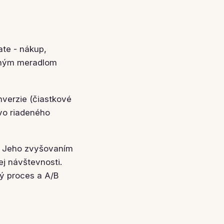
te - nákup,
avným meradlom
nverzie (čiastkové
ovo riadeného
u. Jeho zvyšovaním
j návštevnosti.
ý proces a A/B