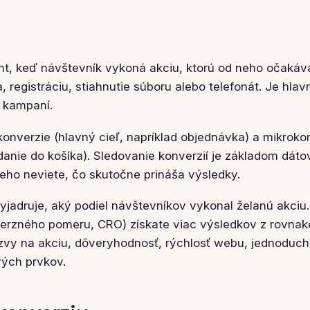
t, keď návštevník vykoná akciu, ktorú od neho očakáva
, registráciu, stiahnutie súboru alebo telefonát. Je hl
 kampaní.
onverzie (hlavný cieľ, napríklad objednávka) a mikroko
idanie do košíka). Sledovanie konverzií je základom dát
eho neviete, čo skutočne prináša výsledky.
jadruje, aký podiel návštevníkov vykonal želanú akci
verzného pomeru, CRO) získate viac výsledkov z rovnake
vy na akciu, dôveryhodnosť, rýchlosť webu, jednoduch
vých prvkov.