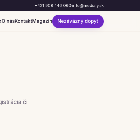
+421 908 446 060
·
info@medialy.sk
k
O nás
Kontakt
Magazín
Nezáväzný dopyt
istrácia či