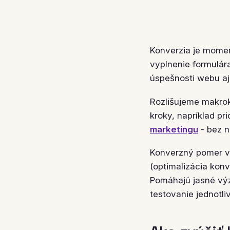
Konverzia je momen
vyplnenie formulára
úspešnosti webu aj
Rozlišujeme makrok
kroky, napríklad pr
marketingu
- bez n
Konverzný pomer vy
(optimalizácia kon
Pomáhajú jasné výz
testovanie jednotli