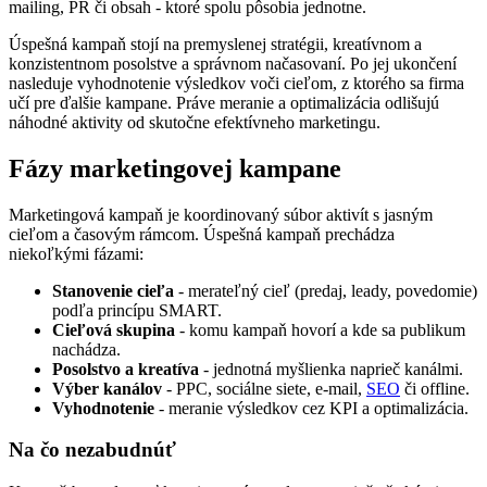
mailing, PR či obsah - ktoré spolu pôsobia jednotne.
Úspešná kampaň stojí na premyslenej stratégii, kreatívnom a
konzistentnom posolstve a správnom načasovaní. Po jej ukončení
nasleduje vyhodnotenie výsledkov voči cieľom, z ktorého sa firma
učí pre ďalšie kampane. Práve meranie a optimalizácia odlišujú
náhodné aktivity od skutočne efektívneho marketingu.
Fázy marketingovej kampane
Marketingová kampaň je koordinovaný súbor aktivít s jasným
cieľom a časovým rámcom. Úspešná kampaň prechádza
niekoľkými fázami:
Stanovenie cieľa
- merateľný cieľ (predaj, leady, povedomie)
podľa princípu SMART.
Cieľová skupina
- komu kampaň hovorí a kde sa publikum
nachádza.
Posolstvo a kreatíva
- jednotná myšlienka naprieč kanálmi.
Výber kanálov
- PPC, sociálne siete, e-mail,
SEO
či offline.
Vyhodnotenie
- meranie výsledkov cez KPI a optimalizácia.
Na čo nezabudnúť