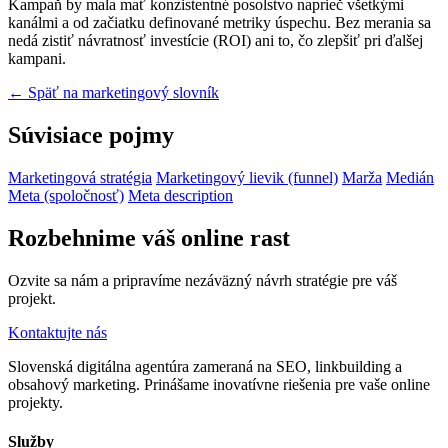
Kampaň by mala mať konzistentné posolstvo naprieč všetkými
kanálmi a od začiatku definované metriky úspechu. Bez merania sa
nedá zistiť návratnosť investície (ROI) ani to, čo zlepšiť pri ďalšej
kampani.
← Späť na marketingový slovník
Súvisiace pojmy
Marketingová stratégia
Marketingový lievik (funnel)
Marža
Medián
Meta (spoločnosť)
Meta description
Rozbehnime váš online rast
Ozvite sa nám a pripravíme nezáväzný návrh stratégie pre váš
projekt.
Kontaktujte nás
Slovenská digitálna agentúra zameraná na SEO, linkbuilding a
obsahový marketing. Prinášame inovatívne riešenia pre vaše online
projekty.
Služby