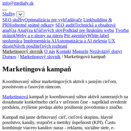
info@medialy.sk
Služby
SEO služby
Optimalizácia pre vyhľadávače
Linkbuilding &
PR
Hodnotné spätné odkazy
SEO audit
Technická a obsahová
analýza
Analýza kľúčových slov
Podklad pre štruktúru webu
Tvorba
stránok
Weby a e-shopy na mieru
Pre agentúry
White-label
spolupráca
Implementácia AI
Automatizácia a AI riešenia
UX
dizajn
Návrh použiteľných rozhraní
Marketingový slovník
O nás
Kontakt
Magazín
Nezáväzný dopyt
Domov
/
Marketingový slovník
/
Marketingová kampaň
Marketingová kampaň
Koordinovaný súbor marketingových aktivít s jasným cieľom,
posolstvom a časovým rámcom.
Marketingová
kampaň je koordinovaný súbor aktivít zameraných na
dosiahnutie konkrétneho cieľa v určenom čase - napríklad uvedenie
produktu, zvýšenie predaja alebo posilnenie povedomia o značke.
Kampaň má jasne definovaný cieľ, cieľovú skupinu, hlavné
posolstvo, kanály, rozpočet a metriky úspešnosti (KPI). Často
kombinuje viacero kanálov naraz - reklamu, sociálne siete, e-