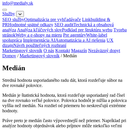
info@medialy.sk
Služby
SEO služby
Optimalizácia pre vyhľadávače
Linkbuilding &
PR
Hodnotné spätné odkazy
SEO audit
Technická a obsahová
analýza
Analýza kľúčových slov
Podklad pre štruktúru webu
Tvorba
stránok
Weby a e-shopy na mieru
Pre agentúry
White-label
spolupráca
Implementácia AI
Automatizácia a AI riešenia
UX
dizajn
Návrh použiteľných rozhraní
Marketingový slovník
O nás
Kontakt
Magazín
Nezáväzný dopyt
Domov
/
Marketingový slovník
/
Medián
Medián
Stredná hodnota usporiadaného radu dát, ktorá rozdeľuje súbor na
dve rovnaké polovice.
Medián je štatistická hodnota, ktorá rozdeľuje usporiadaný rad čísel
na dve rovnako veľké polovice. Polovica hodnôt je nižšia a polovica
vyššia než medián. Na rozdiel od priemeru ho neskresľujú extrémne
hodnoty.
Práve preto je medián často výpovednejší než priemer. Napríklad pri
analýze hodnoty objednávok alebo príjmov môže niekoľko veľmi