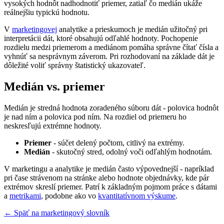
vysokých hodnôt nadhodnotiť priemer, zatiaľ čo medián ukáže
reálnejšiu typickú hodnotu.
V
marketingovej
analytike a prieskumoch je medián užitočný pri
interpretácii dát, ktoré obsahujú odľahlé hodnoty. Pochopenie
rozdielu medzi priemerom a mediánom pomáha správne čítať čísla a
vyhnúť sa nesprávnym záverom. Pri rozhodovaní na základe dát je
dôležité voliť správny štatistický ukazovateľ.
Medián vs. priemer
Medián je stredná hodnota zoradeného súboru dát - polovica hodnôt
je nad ním a polovica pod ním. Na rozdiel od priemeru ho
neskresľujú extrémne hodnoty.
Priemer
- súčet delený počtom, citlivý na extrémy.
Medián
- skutočný stred, odolný voči odľahlým hodnotám.
V marketingu a analytike je medián často výpovednejší - napríklad
pri čase strávenom na stránke alebo hodnote objednávky, kde pár
extrémov skreslí priemer. Patrí k základným pojmom práce s dátami
a
metrikami
, podobne ako vo
kvantitatívnom výskume
.
← Späť na marketingový slovník