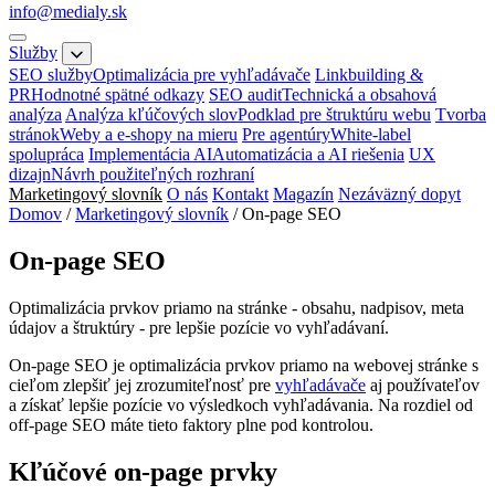
info@medialy.sk
Služby
SEO služby
Optimalizácia pre vyhľadávače
Linkbuilding &
PR
Hodnotné spätné odkazy
SEO audit
Technická a obsahová
analýza
Analýza kľúčových slov
Podklad pre štruktúru webu
Tvorba
stránok
Weby a e-shopy na mieru
Pre agentúry
White-label
spolupráca
Implementácia AI
Automatizácia a AI riešenia
UX
dizajn
Návrh použiteľných rozhraní
Marketingový slovník
O nás
Kontakt
Magazín
Nezáväzný dopyt
Domov
/
Marketingový slovník
/
On-page SEO
On-page SEO
Optimalizácia prvkov priamo na stránke - obsahu, nadpisov, meta
údajov a štruktúry - pre lepšie pozície vo vyhľadávaní.
On-page SEO je optimalizácia prvkov priamo na webovej stránke s
cieľom zlepšiť jej zrozumiteľnosť pre
vyhľadávače
aj používateľov
a získať lepšie pozície vo výsledkoch vyhľadávania. Na rozdiel od
off-page SEO máte tieto faktory plne pod kontrolou.
Kľúčové on-page prvky