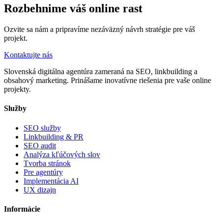
Rozbehnime váš online rast
Ozvite sa nám a pripravíme nezáväzný návrh stratégie pre váš
projekt.
Kontaktujte nás
Slovenská digitálna agentúra zameraná na SEO, linkbuilding a
obsahový marketing. Prinášame inovatívne riešenia pre vaše online
projekty.
Služby
SEO služby
Linkbuilding & PR
SEO audit
Analýza kľúčových slov
Tvorba stránok
Pre agentúry
Implementácia AI
UX dizajn
Informácie