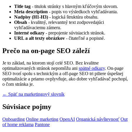
Title tag
- titulok stránky s hlavným kľúčovým slovom.
Meta description
- popis vo výsledkoch vyhľadávania.
Nadpisy (H1-H3)
- logická štruktúra obsahu.
Obsah
- kvalitný, relevantný text zodpovedajúci
vyhľadávaciemu zámeru.
Interné odkazy
- prepojenie súvisiacich stránok.
URL a alt texty obrázkov
- čitateľné a popisné.
Prečo na on-page SEO záleží
Je to základ, na ktorom stojí celé SEO. Bez kvalitne
optimalizovaných stránok nepomôžu ani
spätné odkazy
. On-page
SEO tvorí spolu s technickým a off-page SEO tri piliere úspešnej
optimalizácie a priamo ovplyvňuje, ako dobre vyhľadávač pochopí,
o čom stránka je.
← Späť na marketingový slovník
Súvisiace pojmy
Onboarding
Online marketing
OpenAI
Organická návštevnosť
Out
of home reklama
Pantone