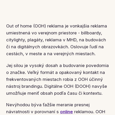
Out of home (OOH) reklama je vonkajšia reklama
umiestnená vo verejnom priestore - billboardy,
citylighty, plagáty, reklama v MHD, na budovách
či na digitálnych obrazovkách. Oslovuje ľudí na
cestách, v meste a na verejných miestach.
Jej silou je vysoký dosah a budovanie povedomia
o značke. Veľký formát a opakovaný kontakt na
frekventovaných miestach robia z OOH účinný
nástroj brandingu. Digitálne OOH (DOOH) navyše
umožňuje meniť obsah podľa času či kontextu.
Nevýhodou býva ťažšie meranie presnej
návratnosti v porovnaní s
online
reklamou. OOH