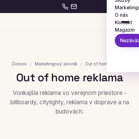
Služby
Marketing
O nás
Kontakt
Magazín
Nezáväz
Domov
/
Marketingový slovník
/
Out of home reklama
Out of home reklama
Vonkajšia reklama vo verejnom priestore -
billboardy, citylighty, reklama v doprave a na
budovách.