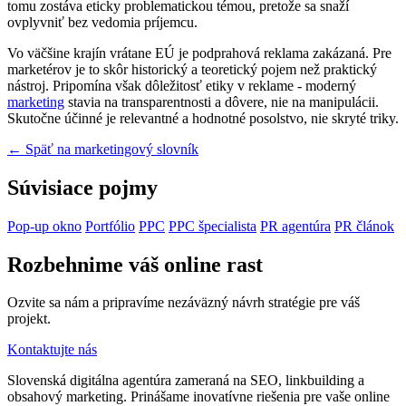
tomu zostáva eticky problematickou témou, pretože sa snaží
ovplyvniť bez vedomia príjemcu.
Vo väčšine krajín vrátane EÚ je podprahová reklama zakázaná. Pre
marketérov je to skôr historický a teoretický pojem než praktický
nástroj. Pripomína však dôležitosť etiky v reklame - moderný
marketing
stavia na transparentnosti a dôvere, nie na manipulácii.
Skutočne účinné je relevantné a hodnotné posolstvo, nie skryté triky.
← Späť na marketingový slovník
Súvisiace pojmy
Pop-up okno
Portfólio
PPC
PPC špecialista
PR agentúra
PR článok
Rozbehnime váš online rast
Ozvite sa nám a pripravíme nezáväzný návrh stratégie pre váš
projekt.
Kontaktujte nás
Slovenská digitálna agentúra zameraná na SEO, linkbuilding a
obsahový marketing. Prinášame inovatívne riešenia pre vaše online