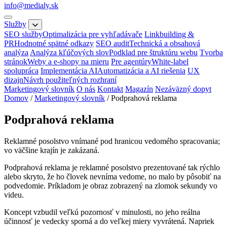
info@medialy.sk
Služby
SEO služby
Optimalizácia pre vyhľadávače
Linkbuilding &
PR
Hodnotné spätné odkazy
SEO audit
Technická a obsahová
analýza
Analýza kľúčových slov
Podklad pre štruktúru webu
Tvorba
stránok
Weby a e-shopy na mieru
Pre agentúry
White-label
spolupráca
Implementácia AI
Automatizácia a AI riešenia
UX
dizajn
Návrh použiteľných rozhraní
Marketingový slovník
O nás
Kontakt
Magazín
Nezáväzný dopyt
Domov
/
Marketingový slovník
/
Podprahová reklama
Podprahová reklama
Reklamné posolstvo vnímané pod hranicou vedomého spracovania;
vo väčšine krajín je zakázaná.
Podprahová reklama je reklamné posolstvo prezentované tak rýchlo
alebo skryto, že ho človek nevníma vedome, no malo by pôsobiť na
podvedomie. Príkladom je obraz zobrazený na zlomok sekundy vo
videu.
Koncept vzbudil veľkú pozornosť v minulosti, no jeho reálna
účinnosť je vedecky sporná a do veľkej miery vyvrátená. Napriek