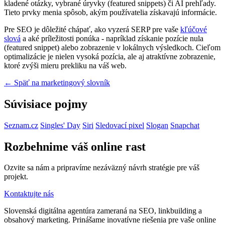
kladené otázky, vybrané úryvky (featured snippets) či AI prehľady.
Tieto prvky menia spôsob, akým používatelia získavajú informácie.
Pre SEO je dôležité chápať, ako vyzerá SERP pre vaše
kľúčové
slová
a aké príležitosti ponúka - napríklad získanie pozície nula
(featured snippet) alebo zobrazenie v lokálnych výsledkoch. Cieľom
optimalizácie je nielen vysoká pozícia, ale aj atraktívne zobrazenie,
ktoré zvýši mieru prekliku na váš web.
← Späť na marketingový slovník
Súvisiace pojmy
Seznam.cz
Singles' Day
Siri
Sledovací pixel
Slogan
Snapchat
Rozbehnime váš online rast
Ozvite sa nám a pripravíme nezáväzný návrh stratégie pre váš
projekt.
Kontaktujte nás
Slovenská digitálna agentúra zameraná na SEO, linkbuilding a
obsahový marketing. Prinášame inovatívne riešenia pre vaše online