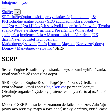
info@medialy.sk
Služby
SEO služby
Optimalizácia pre vyhľadávače
Linkbuilding &
PR
Hodnotné spätné odkazy
SEO audit
Technická a obsahová
analýza
Analýza kľúčových slov
Podklad pre štruktúru webu
Tvorba
stránok
Weby a e-shopy na mieru
Pre agentúry
White-label
spolupráca
Implementácia AI
Automatizácia a AI riešenia
UX
dizajn
Návrh použiteľných rozhraní
Marketingový slovník
O nás
Kontakt
Magazín
Nezáväzný dopyt
Domov
/
Marketingový slovník
/
SERP
SERP
Search Engine Results Page - stránka s výsledkami vyhľadávania,
ktorú vyhľadávač zobrazí na dopyt.
SERP (Search Engine Results Page) je stránka s výsledkami
vyhľadávania, ktorú zobrazí
vyhľadávač
po zadaní dopytu.
Obsahuje organické výsledky, platené reklamy a často aj rozšírené
prvky.
Moderné SERP nie sú len zoznamom desiatich odkazov. Zahŕňajú
prvky ako reklamy, mapy a lokálne výsledky, obrázky, videá, často