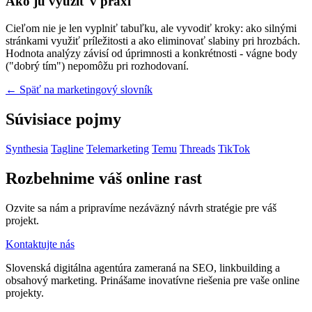
Ako ju využiť v praxi
Cieľom nie je len vyplniť tabuľku, ale vyvodiť kroky: ako silnými
stránkami využiť príležitosti a ako eliminovať slabiny pri hrozbách.
Hodnota analýzy závisí od úprimnosti a konkrétnosti - vágne body
("dobrý tím") nepomôžu pri rozhodovaní.
← Späť na marketingový slovník
Súvisiace pojmy
Synthesia
Tagline
Telemarketing
Temu
Threads
TikTok
Rozbehnime váš online rast
Ozvite sa nám a pripravíme nezáväzný návrh stratégie pre váš
projekt.
Kontaktujte nás
Slovenská digitálna agentúra zameraná na SEO, linkbuilding a
obsahový marketing. Prinášame inovatívne riešenia pre vaše online
projekty.