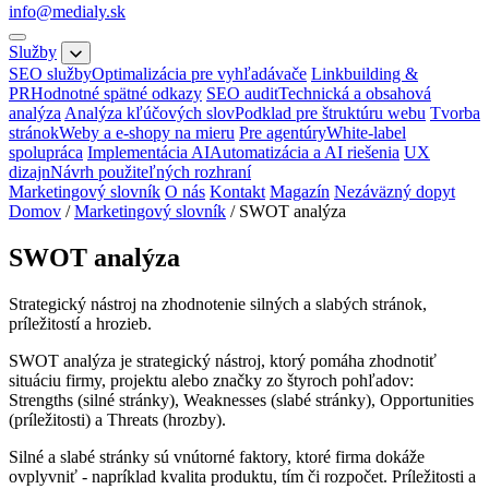
info@medialy.sk
Služby
SEO služby
Optimalizácia pre vyhľadávače
Linkbuilding &
PR
Hodnotné spätné odkazy
SEO audit
Technická a obsahová
analýza
Analýza kľúčových slov
Podklad pre štruktúru webu
Tvorba
stránok
Weby a e-shopy na mieru
Pre agentúry
White-label
spolupráca
Implementácia AI
Automatizácia a AI riešenia
UX
dizajn
Návrh použiteľných rozhraní
Marketingový slovník
O nás
Kontakt
Magazín
Nezáväzný dopyt
Domov
/
Marketingový slovník
/
SWOT analýza
SWOT analýza
Strategický nástroj na zhodnotenie silných a slabých stránok,
príležitostí a hrozieb.
SWOT analýza je strategický nástroj, ktorý pomáha zhodnotiť
situáciu firmy, projektu alebo značky zo štyroch pohľadov:
Strengths (silné stránky), Weaknesses (slabé stránky), Opportunities
(príležitosti) a Threats (hrozby).
Silné a slabé stránky sú vnútorné faktory, ktoré firma dokáže
ovplyvniť - napríklad kvalita produktu, tím či rozpočet. Príležitosti a