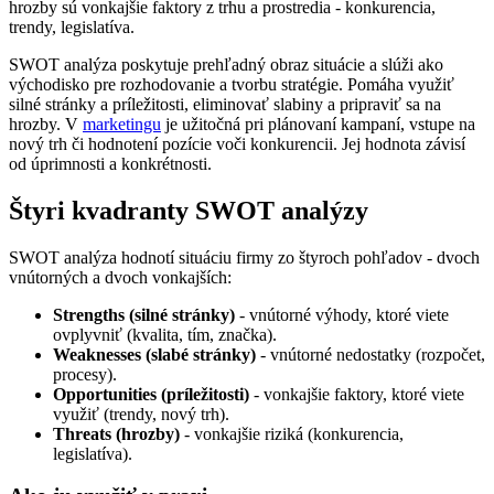
hrozby sú vonkajšie faktory z trhu a prostredia - konkurencia,
trendy, legislatíva.
SWOT analýza poskytuje prehľadný obraz situácie a slúži ako
východisko pre rozhodovanie a tvorbu stratégie. Pomáha využiť
silné stránky a príležitosti, eliminovať slabiny a pripraviť sa na
hrozby. V
marketingu
je užitočná pri plánovaní kampaní, vstupe na
nový trh či hodnotení pozície voči konkurencii. Jej hodnota závisí
od úprimnosti a konkrétnosti.
Štyri kvadranty SWOT analýzy
SWOT analýza hodnotí situáciu firmy zo štyroch pohľadov - dvoch
vnútorných a dvoch vonkajších:
Strengths (silné stránky)
- vnútorné výhody, ktoré viete
ovplyvniť (kvalita, tím, značka).
Weaknesses (slabé stránky)
- vnútorné nedostatky (rozpočet,
procesy).
Opportunities (príležitosti)
- vonkajšie faktory, ktoré viete
využiť (trendy, nový trh).
Threats (hrozby)
- vonkajšie riziká (konkurencia,
legislatíva).