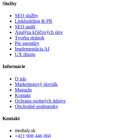
Služby
SEO služby
Linkbuilding & PR
SEO audit
Analýza kľúčových slov
Tvorba stránok
Pre agentúry
Implementácia AI
UX dizajn
Informácie
O nás
Marketingový slovník
Magazín
Kontakt
Ochrana osobných údajov
Obchodné podmienky
Kontakt
medialy.sk
+421 908 446 060