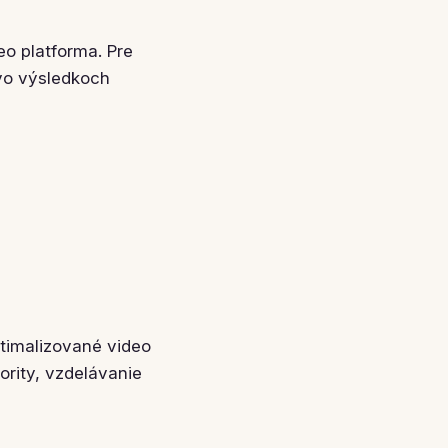
o platforma. Pre
 vo výsledkoch
ptimalizované video
ority, vzdelávanie