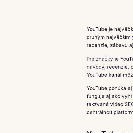
YouTube je najväčši
druhým najväčším
recenzie, zábavu a
Pre značky je YouT
návody, recenzie, p
YouTube kanál môže
YouTube ponúka aj
funguje aj ako vyhľ
takzvané video SEO
centrálnou platfo