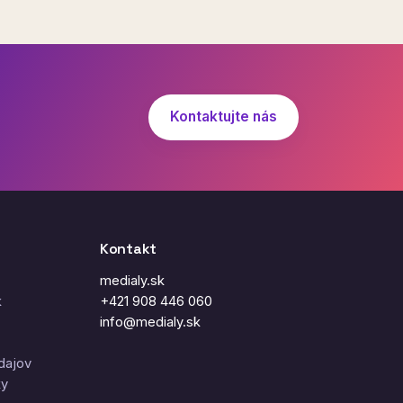
Kontaktujte nás
Kontakt
medialy.sk
k
+421 908 446 060
info@medialy.sk
dajov
ky