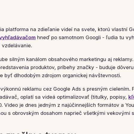
a platforma na zdieľanie videí na svete, ktorú vlastní G
vyhľadávačom
hneď po samotnom Googli - ľudia tu vy
j vzdelávanie.
ube silným kanálom obsahového marketingu aj reklamy.
redstavenia produktov, príbehy značky - buduje dôveru 
 byť dlhodobým zdrojom organickej návštevnosti.
 výkonnú reklamu cez Google Ads s presným cielením. 
adávač, oplatí sa videá optimalizovať (titulky, popisy,
kľ
. Video je dnes jedným z najúčinnejších formátov a Yo
rmou s obrovským dosahom naprieč všetkými vekovými s