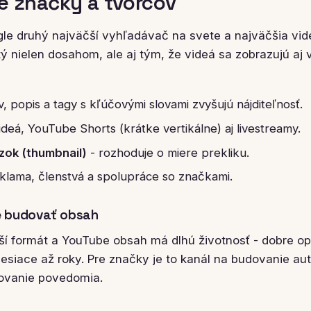
e značky a tvorcov
le druhý najväčší vyhľadávač na svete a najväčšia vide
tý nielen dosahom, ale aj tým, že videá sa zobrazujú aj
, popis a tagy s kľúčovými slovami zvyšujú nájditeľnosť.
ideá, YouTube Shorts (krátke vertikálne) aj livestreamy.
ok (thumbnail)
- rozhoduje o miere prekliku.
klama, členstvá a spolupráce so značkami.
e budovať obsah
jší formát a YouTube obsah má dlhú životnosť - dobre o
siace až roky. Pre značky je to kanál na budovanie aut
šovanie povedomia.