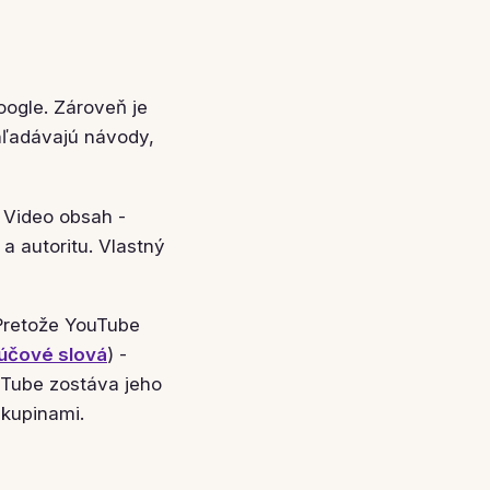
oogle. Zároveň je
hľadávajú návody,
 Video obsah -
a autoritu. Vlastný
Pretože YouTube
účové slová
) -
uTube zostáva jeho
kupinami.