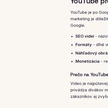
YouTube pr
YouTube je po Goog
marketing je dôleži
Google.
SEO videí
- názov
Formáty
- dlhé v
Náhľadový obráz
Monetizácia
- re
Prečo na YouTub
Video je najpútave
privádza divákov me
zákazníkov aj zvy