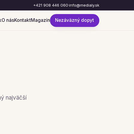
+421 908 446 060
·
info@medialy.sk
k
O nás
Kontakt
Magazín
Nezáväzný dopyt
hý najväčší