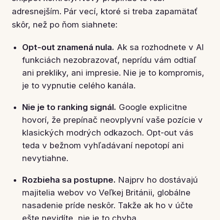
adresnejším. Pár vecí, ktoré si treba zapamätať
skôr, než po ňom siahnete:
Opt-out znamená nula.
Ak sa rozhodnete v AI
funkciách nezobrazovať, neprídu vám odtiaľ
ani prekliky, ani impresie. Nie je to kompromis,
je to vypnutie celého kanála.
Nie je to ranking signál.
Google explicitne
hovorí, že prepínač neovplyvní vaše pozície v
klasických modrých odkazoch. Opt-out vás
teda v bežnom vyhľadávaní nepotopí ani
nevytiahne.
Rozbieha sa postupne.
Najprv ho dostávajú
majitelia webov vo Veľkej Británii, globálne
nasadenie príde neskôr. Takže ak ho v účte
ešte nevidíte, nie je to chyba.