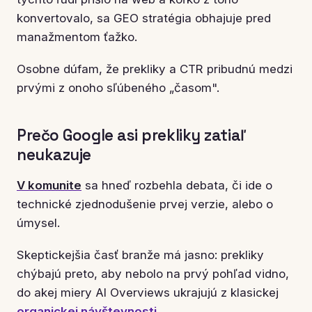
konvertovalo, sa GEO stratégia obhajuje pred
manažmentom ťažko.
Osobne dúfam, že prekliky a CTR pribudnú medzi
prvými z onoho sľúbeného „časom".
Prečo Google asi prekliky zatiaľ
neukazuje
V komunite
sa hneď rozbehla debata, či ide o
technické zjednodušenie prvej verzie, alebo o
úmysel.
Skeptickejšia časť branže má jasno: prekliky
chýbajú preto, aby nebolo na prvý pohľad vidno,
do akej miery AI Overviews ukrajujú z klasickej
organickej návštevnosti
.