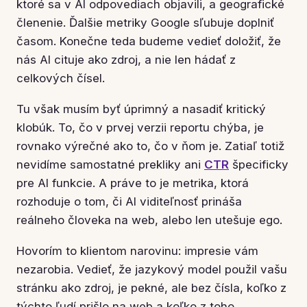
ktoré sa v AI odpovediach objavili, a geografické
členenie. Ďalšie metriky Google sľubuje doplniť
časom. Konečne teda budeme vedieť doložiť, že
nás AI cituje ako zdroj, a nie len hádať z
celkových čísel.
Tu však musím byť úprimný a nasadiť kritický
klobúk. To, čo v prvej verzii reportu chýba, je
rovnako výrečné ako to, čo v ňom je. Zatiaľ totiž
nevidíme samostatné prekliky ani
CTR
špecificky
pre AI funkcie. A práve to je metrika, ktorá
rozhoduje o tom, či AI viditeľnosť prináša
reálneho človeka na web, alebo len utešuje ego.
Hovorím to klientom narovinu: impresie vám
nezarobia. Vedieť, že jazykový model použil vašu
stránku ako zdroj, je pekné, ale bez čísla, koľko z
týchto ľudí prišlo na web a koľko z toho