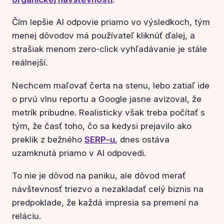
Čím lepšie AI odpovie priamo vo výsledkoch, tým
menej dôvodov má používateľ kliknúť ďalej, a
strašiak menom zero-click vyhľadávanie je stále
reálnejší.
Nechcem maľovať čerta na stenu, lebo zatiaľ ide
o prvú vlnu reportu a Google jasne avizoval, že
metrík pribudne. Realisticky však treba počítať s
tým, že časť toho, čo sa kedysi prejavilo ako
preklik z bežného
SERP-u
, dnes ostáva
uzamknutá priamo v AI odpovedi.
To nie je dôvod na paniku, ale dôvod merať
návštevnosť triezvo a nezakladať celý biznis na
predpoklade, že každá impresia sa premení na
reláciu.