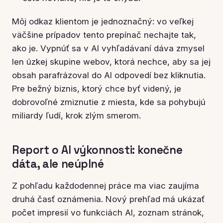
Môj odkaz klientom je jednoznačný: vo veľkej
väčšine prípadov tento prepínač nechajte tak,
ako je. Vypnúť sa v AI vyhľadávaní dáva zmysel
len úzkej skupine webov, ktorá nechce, aby sa jej
obsah parafrázoval do AI odpovedí bez kliknutia.
Pre bežný biznis, ktorý chce byť videný, je
dobrovoľné zmiznutie z miesta, kde sa pohybujú
miliardy ľudí, krok zlým smerom.
Report o AI výkonnosti: konečne
dáta, ale neúplné
Z pohľadu každodennej práce ma viac zaujíma
druhá časť oznámenia. Nový prehľad má ukázať
počet impresií vo funkciách AI, zoznam stránok,