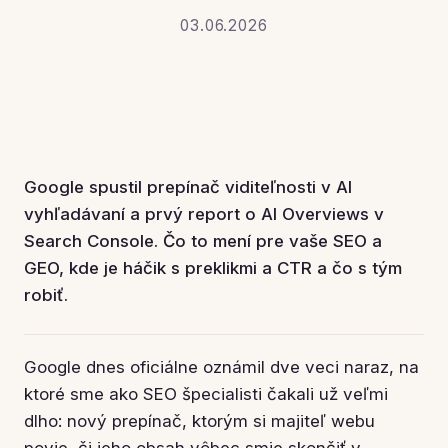
03.06.2026
Google spustil prepínač viditeľnosti v AI
vyhľadávaní a prvý report o AI Overviews v
Search Console. Čo to mení pre vaše SEO a
GEO, kde je háčik s preklikmi a CTR a čo s tým
robiť.
Google dnes oficiálne oznámil dve veci naraz, na
ktoré sme ako SEO špecialisti čakali už veľmi
dlho: nový prepínač, ktorým si majiteľ webu
povie, či jeho obsah vôbec smie skončiť v