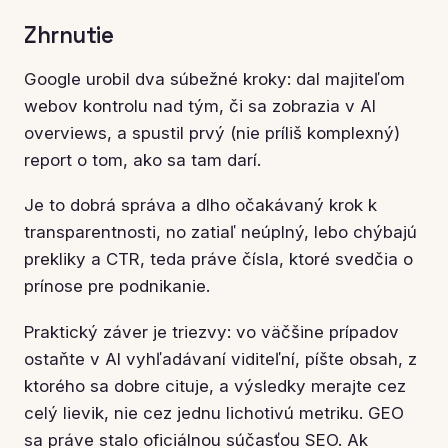
Zhrnutie
Google urobil dva súbežné kroky: dal majiteľom
webov kontrolu nad tým, či sa zobrazia v AI
overviews, a spustil prvý (nie príliš komplexný)
report o tom, ako sa tam darí.
Je to dobrá správa a dlho očakávaný krok k
transparentnosti, no zatiaľ neúplný, lebo chýbajú
prekliky a CTR, teda práve čísla, ktoré svedčia o
prínose pre podnikanie.
Praktický záver je triezvy: vo väčšine prípadov
ostaňte v AI vyhľadávaní viditeľní, píšte obsah, z
ktorého sa dobre cituje, a výsledky merajte cez
celý lievik, nie cez jednu lichotivú metriku. GEO
sa práve stalo oficiálnou súčasťou SEO. Ak