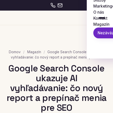
Služby
Marketing
O nás
Kontakt
Magazín
Nezáväz
Domov
/
Magazín
/
Google Search Console ukazuje AI
vyhľadávanie: čo nový report a prepínač menia pre SEO
Google Search Console
ukazuje AI
vyhľadávanie: čo nový
report a prepínač menia
pre SEO