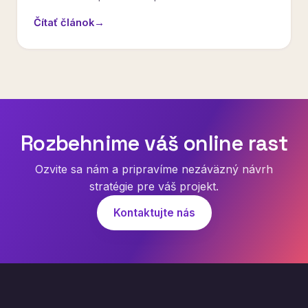
Čítať článok
→
Rozbehnime váš online rast
Ozvite sa nám a pripravíme nezáväzný návrh
stratégie pre váš projekt.
Kontaktujte nás