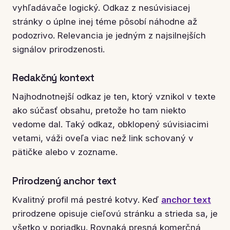
vyhľadávače logický. Odkaz z nesúvisiacej
stránky o úplne inej téme pôsobí náhodne až
podozrivo. Relevancia je jedným z najsilnejších
signálov prirodzenosti.
Redakčný kontext
Najhodnotnejší odkaz je ten, ktorý vznikol v texte
ako súčasť obsahu, pretože ho tam niekto
vedome dal. Taký odkaz, obklopený súvisiacimi
vetami, váži oveľa viac než link schovaný v
pätičke alebo v zozname.
Prirodzený anchor text
Kvalitný profil má pestré kotvy. Keď
anchor text
prirodzene opisuje cieľovú stránku a strieda sa, je
všetko v poriadku. Rovnaká presná komerčná