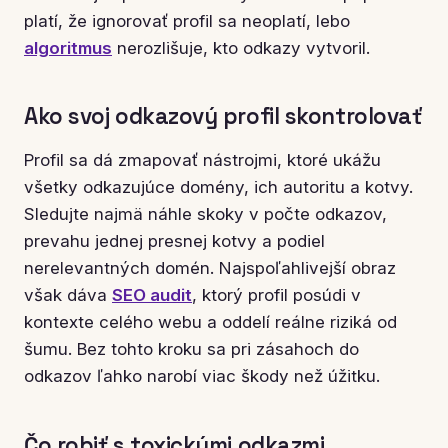
platí, že ignorovať profil sa neoplatí, lebo
algoritmus
nerozlišuje, kto odkazy vytvoril.
Ako svoj odkazový profil skontrolovať
Profil sa dá zmapovať nástrojmi, ktoré ukážu
všetky odkazujúce domény, ich autoritu a kotvy.
Sledujte najmä náhle skoky v počte odkazov,
prevahu jednej presnej kotvy a podiel
nerelevantných domén. Najspoľahlivejší obraz
však dáva
SEO audit
, ktorý profil posúdi v
kontexte celého webu a oddelí reálne riziká od
šumu. Bez tohto kroku sa pri zásahoch do
odkazov ľahko narobí viac škody než úžitku.
Čo robiť s toxickými odkazmi