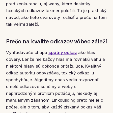
pred konkurenciu, aj weby, ktoré desiatky
toxických odkazov takmer položili. Tu je praktický
návod, ako tieto dva svety rozlíšiť a prečo na tom
tak veľmi záleží.
Prečo na kvalite odkazov vôbec záleží
Vyhľadávače chápu
spätný odkaz
ako hlas
dôvery. Lenže nie každý hlas má rovnakú váhu a
niektoré hlasy sú dokonca priťažujúce. Kvalitný
odkaz autoritu odovzdáva, toxický odkaz ju
spochybňuje. Algoritmy dnes vedia rozpoznať
umelé odkazové schémy a weby s
neprirodzeným profilom potláčajú, niekedy aj
manuálnym zásahom. Linkbuilding preto nie je o
počte, ale o tom, aby každý získaný odkaz váš