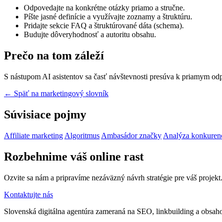
Odpovedajte na konkrétne otázky priamo a stručne.
Píšte jasné definície a využívajte zoznamy a štruktúru.
Pridajte sekcie FAQ a štruktúrované dáta (schema).
Budujte dôveryhodnosť a autoritu obsahu.
Prečo na tom záleží
S nástupom AI asistentov sa časť návštevnosti presúva k priamym odpov
← Späť na marketingový slovník
Súvisiace pojmy
Affiliate marketing
Algoritmus
Ambasádor značky
Analýza konkuren
Rozbehnime váš online rast
Ozvite sa nám a pripravíme nezáväzný návrh stratégie pre váš projekt
Kontaktujte nás
Slovenská digitálna agentúra zameraná na SEO, linkbuilding a obsahov