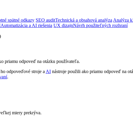
tné spätné odkazy
SEO audit
Technická a obsahová analýza
Analýza k
I
Automatizácia a AI riešenia
UX dizajn
Návrh použiteľných rozhraní
)
ako priamu odpoveď na otázku používateľa.
 ho odpoveďové stroje a
AI
nástroje použili ako priamu odpoveď na ot
vaní
.
veľkej miery prekrýva.