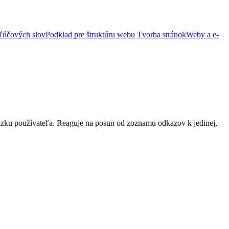
ľúčových slov
Podklad pre štruktúru webu
Tvorba stránok
Weby a e-
ázku používateľa. Reaguje na posun od zoznamu odkazov k jedinej,