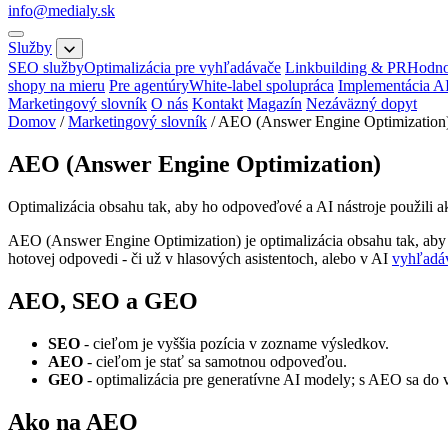
info@medialy.sk
Služby
SEO služby
Optimalizácia pre vyhľadávače
Linkbuilding & PR
Hodno
shopy na mieru
Pre agentúry
White-label spolupráca
Implementácia A
Marketingový slovník
O nás
Kontakt
Magazín
Nezáväzný dopyt
Domov
/
Marketingový slovník
/
AEO (Answer Engine Optimization
AEO (Answer Engine Optimization)
Optimalizácia obsahu tak, aby ho odpoveďové a AI nástroje použili 
AEO (Answer Engine Optimization) je optimalizácia obsahu tak, aby
hotovej odpovedi - či už v hlasových asistentoch, alebo v AI
vyhľadá
AEO, SEO a GEO
SEO
- cieľom je vyššia pozícia v zozname výsledkov.
AEO
- cieľom je stať sa samotnou odpoveďou.
GEO
- optimalizácia pre generatívne AI modely; s AEO sa do 
Ako na AEO