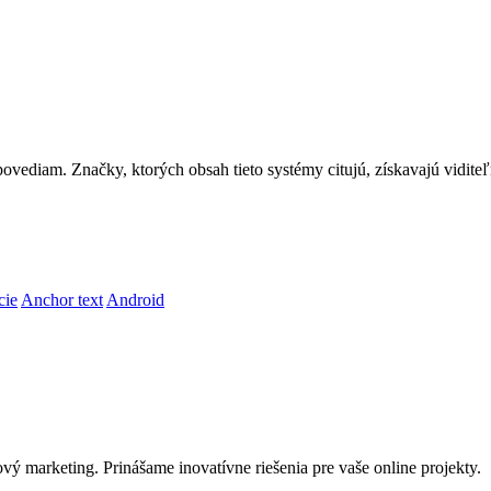
ediam. Značky, ktorých obsah tieto systémy citujú, získavajú viditeľno
cie
Anchor text
Android
.
ý marketing. Prinášame inovatívne riešenia pre vaše online projekty.