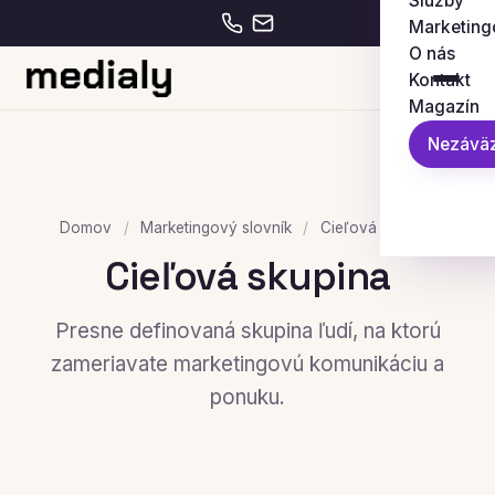
Služby
Marketing
O nás
Kontakt
Magazín
Nezáväz
Domov
/
Marketingový slovník
/
Cieľová skupina
Cieľová skupina
Presne definovaná skupina ľudí, na ktorú
zameriavate marketingovú komunikáciu a
ponuku.