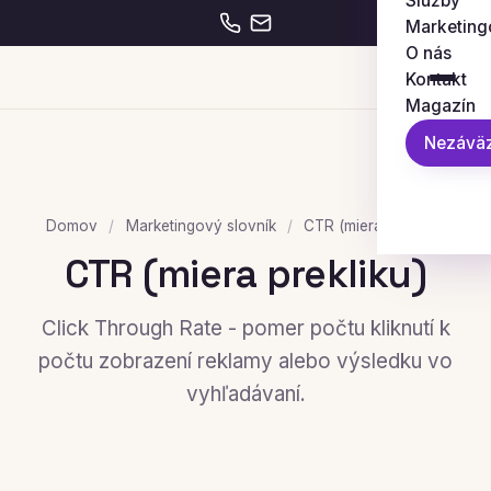
Služby
Marketing
O nás
Kontakt
Magazín
Nezáväz
Domov
/
Marketingový slovník
/
CTR (miera prekliku)
CTR (miera prekliku)
Click Through Rate - pomer počtu kliknutí k
počtu zobrazení reklamy alebo výsledku vo
vyhľadávaní.