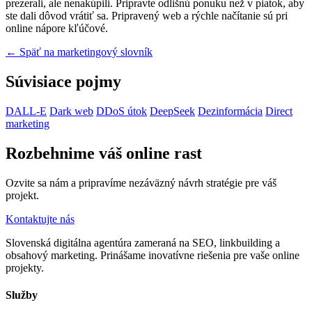
prezerali, ale nenakúpili. Pripravte odlišnú ponuku než v piatok, aby
ste dali dôvod vrátiť sa. Pripravený web a rýchle načítanie sú pri
online nápore kľúčové.
← Späť na marketingový slovník
Súvisiace pojmy
DALL-E
Dark web
DDoS útok
DeepSeek
Dezinformácia
Direct
marketing
Rozbehnime váš online rast
Ozvite sa nám a pripravíme nezáväzný návrh stratégie pre váš
projekt.
Kontaktujte nás
Slovenská digitálna agentúra zameraná na SEO, linkbuilding a
obsahový marketing. Prinášame inovatívne riešenia pre vaše online
projekty.
Služby