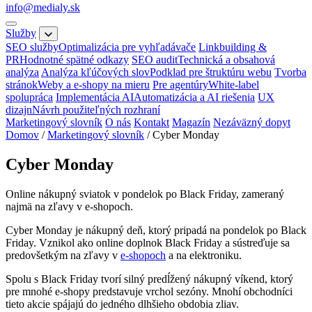
info@medialy.sk
Služby
SEO služby
Optimalizácia pre vyhľadávače
Linkbuilding &
PR
Hodnotné spätné odkazy
SEO audit
Technická a obsahová
analýza
Analýza kľúčových slov
Podklad pre štruktúru webu
Tvorba
stránok
Weby a e-shopy na mieru
Pre agentúry
White-label
spolupráca
Implementácia AI
Automatizácia a AI riešenia
UX
dizajn
Návrh použiteľných rozhraní
Marketingový slovník
O nás
Kontakt
Magazín
Nezáväzný dopyt
Domov
/
Marketingový slovník
/
Cyber Monday
Cyber Monday
Online nákupný sviatok v pondelok po Black Friday, zameraný
najmä na zľavy v e-shopoch.
Cyber Monday je nákupný deň, ktorý pripadá na pondelok po Black
Friday. Vznikol ako online doplnok Black Friday a sústreďuje sa
predovšetkým na zľavy v
e-shopoch
a na elektroniku.
Spolu s Black Friday tvorí silný predĺžený nákupný víkend, ktorý
pre mnohé e-shopy predstavuje vrchol sezóny. Mnohí obchodníci
tieto akcie spájajú do jedného dlhšieho obdobia zliav.