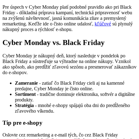
Pre úspech v Cyber Monday platí podobné pravidlo ako pri Black
Friday - dôkladná príprava kampaní, technická pripravenosť webu
na zvýšenú návštevnosť, jasná komunikácia zliav a premyslený
remarketing. Keďže ide o čisto online udalosť,
kľúčové
sú plynulý
nákupný proces a rýchlosť e-shopu.
Cyber Monday vs. Black Friday
Cyber Monday je nákupný deň, ktorý nasleduje v pondelok po
Black Friday a sústreďuje sa výhradne na online nákupy. Vznikol
ako spôsob, ako predĺžiť zľavovú sezónu a presmerovať zákazníkov
do e-shopov.
Zameranie
- zatiaľ čo Black Friday cieli aj na kamenné
predajne, Cyber Monday je čisto online.
Sortiment
- tradične dominuje elektronika, softvér a digitálne
produkty.
Stratégia
- mnohé e-shopy spájajú oba dni do predĺženého
zľavového víkendu.
Tip pre e-shopy
Oslovte cez remarketing a e-mail tých, čo cez Black Friday