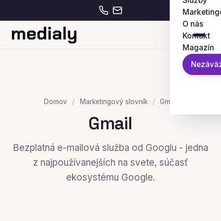
Služby
Marketing
O nás
Kontakt
Magazín
Nezáväz
Domov
/
Marketingový slovník
/
Gmail
Gmail
Bezplatná e-mailová služba od Googlu - jedna
z najpoužívanejších na svete, súčasť
ekosystému Google.