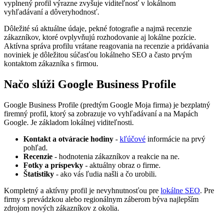
vyplnený profil výrazne zvyšuje viditeľnosť v lokálnom
vyhľadávaní a dôveryhodnosť.
Dôležité sú aktuálne údaje, pekné fotografie a najmä recenzie
zákazníkov, ktoré ovplyvňujú rozhodovanie aj lokálne pozície.
Aktívna správa profilu vrátane reagovania na recenzie a pridávania
noviniek je dôležitou súčasťou lokálneho SEO a často prvým
kontaktom zákazníka s firmou.
Načo slúži Google Business Profile
Google Business Profile (predtým Google Moja firma) je bezplatný
firemný profil, ktorý sa zobrazuje vo vyhľadávaní a na Mapách
Google. Je základom lokálnej viditeľnosti.
Kontakt a otváracie hodiny
-
kľúčové
informácie na prvý
pohľad.
Recenzie
- hodnotenia zákazníkov a reakcie na ne.
Fotky a príspevky
- aktuálny obraz o firme.
Štatistiky
- ako vás ľudia našli a čo urobili.
Kompletný a aktívny profil je nevyhnutnosťou pre
lokálne SEO
. Pre
firmy s prevádzkou alebo regionálnym záberom býva najlepším
zdrojom nových zákazníkov z okolia.