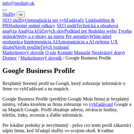
info@medialy.sk
Služby
SEO služby
Optimalizácia pre vyhľadávače
Linkbuilding &
PR
Hodnotné spätné odkazy
SEO audit
Technická a obsahová
analýza
Analýza kľúčových slov
Podklad pre štruktúru webu
Tvorba
stránok
Weby a e-shopy na mieru
Pre agentúry
White-label
spolupráca
Implementácia AI
Automatizácia a AI riešenia
UX
dizajn
Návrh použiteľných rozhraní
Marketingový slovník
O nás
Kontakt
Magazín
Nezáväzný dopyt
Domov
/
Marketingový slovník
/
Google Business Profile
Google Business Profile
Bezplatný firemný profil na Googli, ktorý zobrazuje informácie o
firme vo vyhľadávaní a na mapách.
Google Business Profile (predtým Google Moja firma) je bezplatný
nástroj, vďaka ktorému sa firma zobrazuje vo
vyhľadávaní
Google a
na Mapách Google. Profil obsahuje adresu, otváracie hodiny,
telefón, fotky, recenzie a ďalšie informácie.
Pre lokálne podniky je nevyhnutný - práve cez tento profil zákazníci
nájdu firmu, keď hľadajú služby vo svojom okolí. Kvalitne