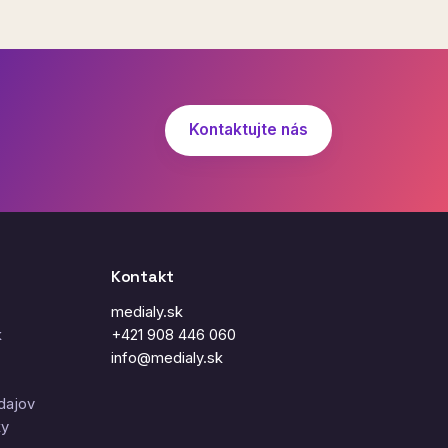
Kontaktujte nás
Kontakt
medialy.sk
k
+421 908 446 060
info@medialy.sk
dajov
ky