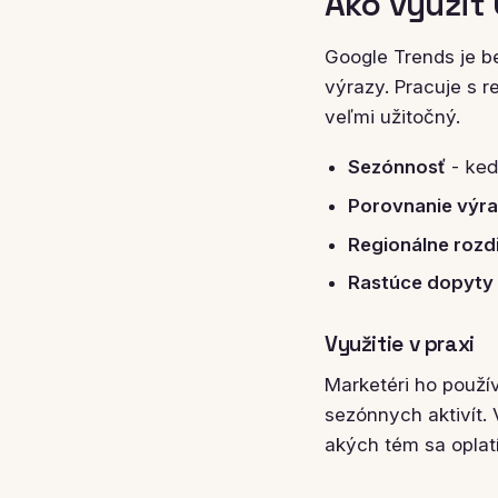
Ako využiť
Google Trends je b
výrazy. Pracuje s r
veľmi užitočný.
Sezónnosť
- ked
Porovnanie výr
Regionálne rozd
Rastúce dopyty
Využitie v praxi
Marketéri ho použí
sezónnych aktivít.
akých tém sa oplatí