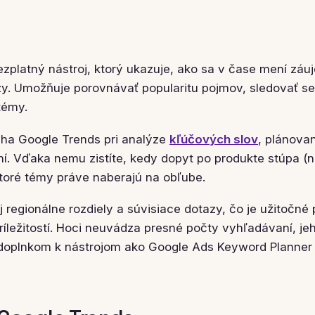
ezplatný nástroj, ktorý ukazuje, ako sa v čase mení záu
y. Umožňuje porovnávať popularitu pojmov, sledovať s
témy.
ha Google Trends pri analýze
kľúčových slov
, plánova
. Vďaka nemu zistíte, kedy dopyt po produkte stúpa (n
toré témy práve naberajú na obľube.
j regionálne rozdiely a súvisiace dotazy, čo je užitočné 
íležitostí. Hoci neuvádza presné počty vyhľadávaní, jeh
oplnkom k nástrojom ako Google Ads Keyword Planner 