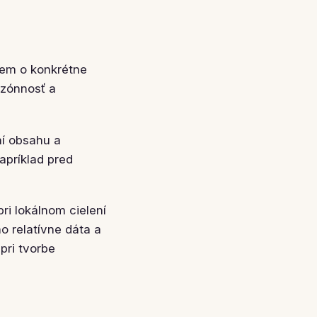
jem o konkrétne
ezónnosť a
ní obsahu a
apríklad pred
pri lokálnom cielení
o relatívne dáta a
pri tvorbe