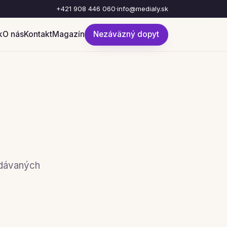
+421 908 446 060
·
info@medialy.sk
k
O nás
Kontakt
Magazín
Nezáväzný dopyt
adávaných