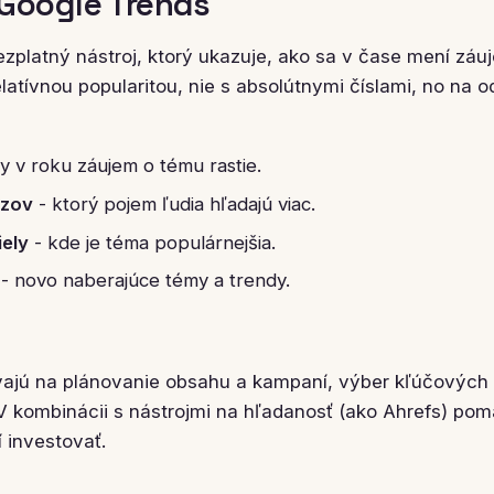
 Google Trends
ezplatný nástroj, ktorý ukazuje, ako sa v čase mení zá
elatívnou popularitou, nie s absolútnymi číslami, no na o
y v roku záujem o tému rastie.
azov
- ktorý pojem ľudia hľadajú viac.
iely
- kde je téma populárnejšia.
- novo naberajúce témy a trendy.
vajú na plánovanie obsahu a kampaní, výber kľúčových
 V kombinácii s nástrojmi na hľadanosť (ako Ahrefs) po
 investovať.