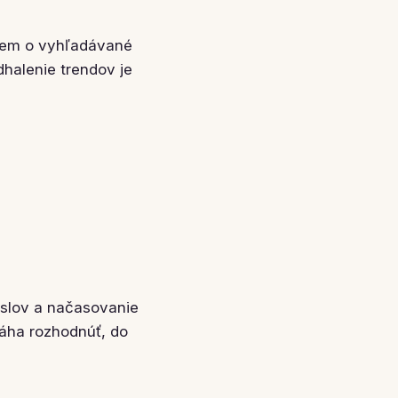
ujem o vyhľadávané
dhalenie trendov je
 slov a načasovanie
máha rozhodnúť, do