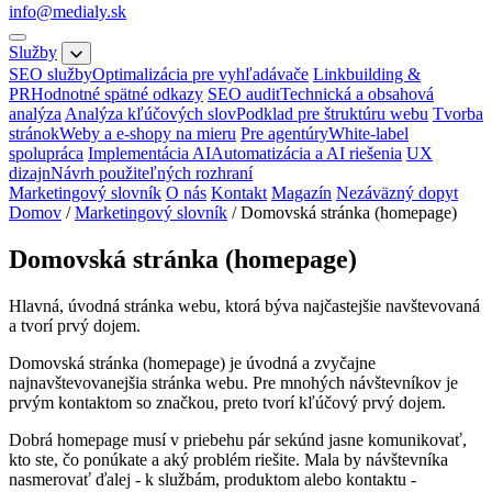
info@medialy.sk
Služby
SEO služby
Optimalizácia pre vyhľadávače
Linkbuilding &
PR
Hodnotné spätné odkazy
SEO audit
Technická a obsahová
analýza
Analýza kľúčových slov
Podklad pre štruktúru webu
Tvorba
stránok
Weby a e-shopy na mieru
Pre agentúry
White-label
spolupráca
Implementácia AI
Automatizácia a AI riešenia
UX
dizajn
Návrh použiteľných rozhraní
Marketingový slovník
O nás
Kontakt
Magazín
Nezáväzný dopyt
Domov
/
Marketingový slovník
/
Domovská stránka (homepage)
Domovská stránka (homepage)
Hlavná, úvodná stránka webu, ktorá býva najčastejšie navštevovaná
a tvorí prvý dojem.
Domovská stránka (homepage) je úvodná a zvyčajne
najnavštevovanejšia stránka webu. Pre mnohých návštevníkov je
prvým kontaktom so značkou, preto tvorí kľúčový prvý dojem.
Dobrá homepage musí v priebehu pár sekúnd jasne komunikovať,
kto ste, čo ponúkate a aký problém riešite. Mala by návštevníka
nasmerovať ďalej - k službám, produktom alebo kontaktu -