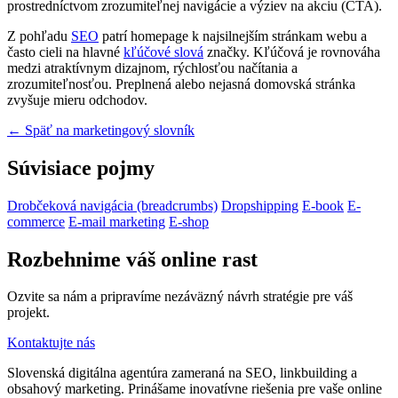
prostredníctvom zrozumiteľnej navigácie a výziev na akciu (CTA).
Z pohľadu
SEO
patrí homepage k najsilnejším stránkam webu a
často cieli na hlavné
kľúčové slová
značky. Kľúčová je rovnováha
medzi atraktívnym dizajnom, rýchlosťou načítania a
zrozumiteľnosťou. Preplnená alebo nejasná domovská stránka
zvyšuje mieru odchodov.
← Späť na marketingový slovník
Súvisiace pojmy
Drobčeková navigácia (breadcrumbs)
Dropshipping
E-book
E-
commerce
E-mail marketing
E-shop
Rozbehnime váš online rast
Ozvite sa nám a pripravíme nezáväzný návrh stratégie pre váš
projekt.
Kontaktujte nás
Slovenská digitálna agentúra zameraná na SEO, linkbuilding a
obsahový marketing. Prinášame inovatívne riešenia pre vaše online