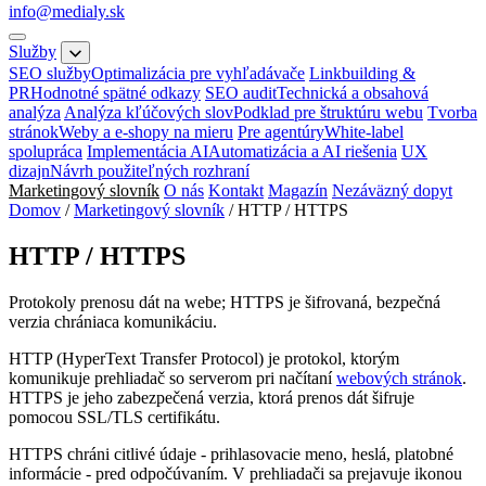
info@medialy.sk
Služby
SEO služby
Optimalizácia pre vyhľadávače
Linkbuilding &
PR
Hodnotné spätné odkazy
SEO audit
Technická a obsahová
analýza
Analýza kľúčových slov
Podklad pre štruktúru webu
Tvorba
stránok
Weby a e-shopy na mieru
Pre agentúry
White-label
spolupráca
Implementácia AI
Automatizácia a AI riešenia
UX
dizajn
Návrh použiteľných rozhraní
Marketingový slovník
O nás
Kontakt
Magazín
Nezáväzný dopyt
Domov
/
Marketingový slovník
/
HTTP / HTTPS
HTTP / HTTPS
Protokoly prenosu dát na webe; HTTPS je šifrovaná, bezpečná
verzia chrániaca komunikáciu.
HTTP (HyperText Transfer Protocol) je protokol, ktorým
komunikuje prehliadač so serverom pri načítaní
webových stránok
.
HTTPS je jeho zabezpečená verzia, ktorá prenos dát šifruje
pomocou SSL/TLS certifikátu.
HTTPS chráni citlivé údaje - prihlasovacie meno, heslá, platobné
informácie - pred odpočúvaním. V prehliadači sa prejavuje ikonou