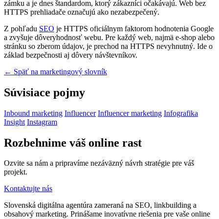
zámku a je dnes štandardom, ktorý zákazníci očakávajú. Web bez
HTTPS prehliadače označujú ako nezabezpečený.
Z pohľadu
SEO
je HTTPS oficiálnym faktorom hodnotenia Google
a zvyšuje dôveryhodnosť webu. Pre každý web, najmä e-shop alebo
stránku so zberom údajov, je prechod na HTTPS nevyhnutný. Ide o
základ bezpečnosti aj dôvery návštevníkov.
← Späť na marketingový slovník
Súvisiace pojmy
Inbound marketing
Influencer
Influencer marketing
Infografika
Insight
Instagram
Rozbehnime váš online rast
Ozvite sa nám a pripravíme nezáväzný návrh stratégie pre váš
projekt.
Kontaktujte nás
Slovenská digitálna agentúra zameraná na SEO, linkbuilding a
obsahový marketing. Prinášame inovatívne riešenia pre vaše online