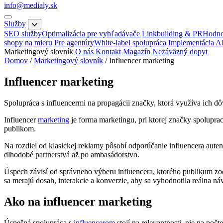
info@medialy.sk
Služby
SEO služby
Optimalizácia pre vyhľadávače
Linkbuilding & PR
Hodno
shopy na mieru
Pre agentúry
White-label spolupráca
Implementácia A
Marketingový slovník
O nás
Kontakt
Magazín
Nezáväzný dopyt
Domov
/
Marketingový slovník
/
Influencer marketing
Influencer marketing
Spolupráca s influencermi na propagácii značky, ktorá využíva ich d
Influencer
marketing
je forma marketingu, pri ktorej značky spolupra
publikom.
Na rozdiel od klasickej reklamy pôsobí odporúčanie influencera auten
dlhodobé partnerstvá až po ambasádorstvo.
Úspech závisí od správneho výberu influencera, ktorého publikum zodp
sa merajú dosah, interakcie a konverzie, aby sa vyhodnotila reálna náv
Ako na influencer marketing
Úspešná spolupráca s
influencerom
stojí na relevantnosti, nie na počt