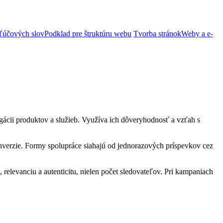
ľúčových slov
Podklad pre štruktúru webu
Tvorba stránok
Weby a e-
agácii produktov a služieb. Využíva ich dôveryhodnosť a vzťah s
konverzie. Formy spolupráce siahajú od jednorazových príspevkov cez
relevanciu a autenticitu, nielen počet sledovateľov. Pri kampaniach