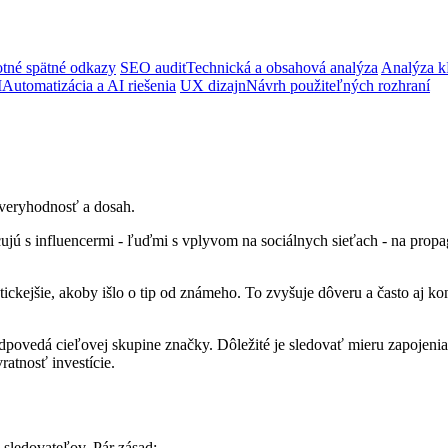
tné spätné odkazy
SEO audit
Technická a obsahová analýza
Analýza k
I
Automatizácia a AI riešenia
UX dizajn
Návrh použiteľných rozhraní
ôveryhodnosť a dosah.
cujú s influencermi - ľuďmi s vplyvom na sociálnych sieťach - na prop
tickejšie, akoby išlo o tip od známeho. To zvyšuje dôveru a často aj 
ovedá cieľovej skupine značky. Dôležité je sledovať mieru zapojenia, 
ratnosť investície.
e sledovateľov. Pár zásad: