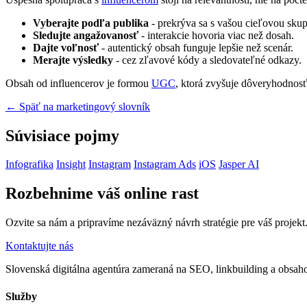
Vyberajte podľa publika
- prekrýva sa s vašou cieľovou sku
Sledujte angažovanosť
- interakcie hovoria viac než dosah.
Dajte voľnosť
- autentický obsah funguje lepšie než scenár.
Merajte výsledky
- cez zľavové kódy a sledovateľné odkazy.
Obsah od influencerov je formou
UGC
, ktorá zvyšuje dôveryhodnosť 
← Späť na marketingový slovník
Súvisiace pojmy
Infografika
Insight
Instagram
Instagram Ads
iOS
Jasper AI
Rozbehnime váš online rast
Ozvite sa nám a pripravíme nezáväzný návrh stratégie pre váš projekt
Kontaktujte nás
Slovenská digitálna agentúra zameraná na SEO, linkbuilding a obsahov
Služby