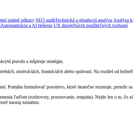
tné spätné odkazy
SEO audit
Technická a obsahová analýza
Analýza k
I
Automatizácia a AI riešenia
UX dizajn
Návrh použiteľných rozhraní
rytú pravdu a inšpiruje stratégiu.
trebách, motiváciách, frustráciách alebo správaní. Na rozdiel od bežné
aní. Pomáha formulovať posolstvo, ktoré skutočne rezonuje, pretože sa
umenia ľuďom (rozhovory, pozorovanie, empatia). Nejde len o to, čo zák
toré naozaj zasiahnu.