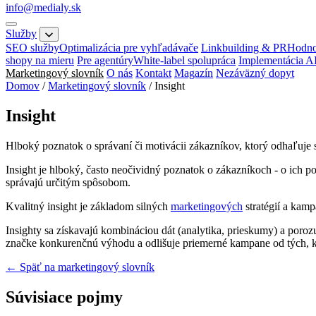
info@medialy.sk
Služby
SEO služby
Optimalizácia pre vyhľadávače
Linkbuilding & PR
Hodno
shopy na mieru
Pre agentúry
White-label spolupráca
Implementácia A
Marketingový slovník
O nás
Kontakt
Magazín
Nezáväzný dopyt
Domov
/
Marketingový slovník
/
Insight
Insight
Hlboký poznatok o správaní či motivácii zákazníkov, ktorý odhaľuje sk
Insight je hlboký, často neočividný poznatok o zákazníkoch - o ich po
správajú určitým spôsobom.
Kvalitný insight je základom silných
marketingových
stratégií a kamp
Insighty sa získavajú kombináciou dát (analytika, prieskumy) a poroz
značke konkurenčnú výhodu a odlišuje priemerné kampane od tých, k
← Späť na marketingový slovník
Súvisiace pojmy