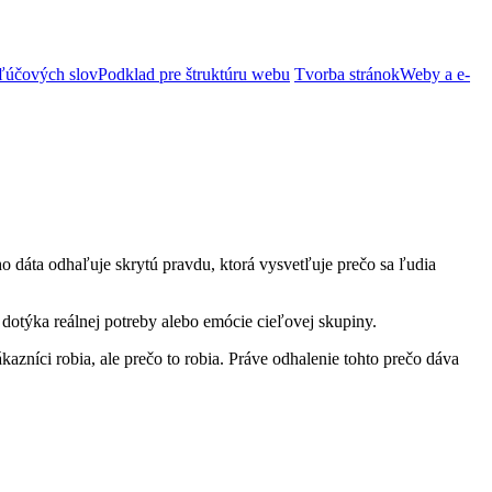
ľúčových slov
Podklad pre štruktúru webu
Tvorba stránok
Weby a e-
ho dáta odhaľuje skrytú pravdu, ktorá vysvetľuje prečo sa ľudia
 dotýka reálnej potreby alebo emócie cieľovej skupiny.
azníci robia, ale prečo to robia. Práve odhalenie tohto prečo dáva