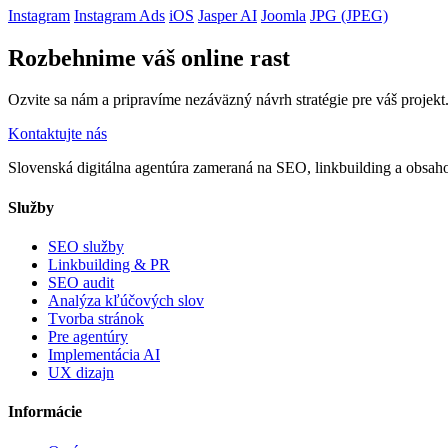
Instagram
Instagram Ads
iOS
Jasper AI
Joomla
JPG (JPEG)
Rozbehnime váš online rast
Ozvite sa nám a pripravíme nezáväzný návrh stratégie pre váš projekt
Kontaktujte nás
Slovenská digitálna agentúra zameraná na SEO, linkbuilding a obsahov
Služby
SEO služby
Linkbuilding & PR
SEO audit
Analýza kľúčových slov
Tvorba stránok
Pre agentúry
Implementácia AI
UX dizajn
Informácie