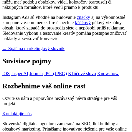
môžu mať podobu obrázkov, videí, kolotočov (carousel) či
nákupných formátov, ktoré vedú priamo k produktu.
Instagram Ads sú vhodné na budovanie
značky
aj na výkonnostné
kampane v e-commerce. Pre úspech je
kľúčový
pútavý vizuálny
obsah, ktorý zapadá do prostredia siete a nepôsobí príliš reklamne.
Sledovanie výkonu a testovanie kreatív pomáha postupne znižovať
náklady a zvyšovať konverzie.
← Späť na marketingový slovník
Súvisiace pojmy
iOS
Jasper AI
Joomla
JPG (JPEG)
Kľúčové slovo
Know-how
Rozbehnime váš online rast
Ozvite sa nám a pripravíme nezáväzný návrh stratégie pre váš
projekt.
Kontaktujte nás
Slovenská digitálna agentúra zameraná na SEO, linkbuilding a
obsahový marketing. Prinášame inovatívne riešenia pre vaše online