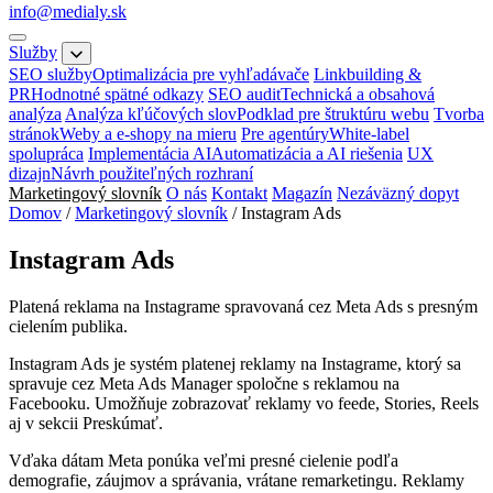
info@medialy.sk
Služby
SEO služby
Optimalizácia pre vyhľadávače
Linkbuilding &
PR
Hodnotné spätné odkazy
SEO audit
Technická a obsahová
analýza
Analýza kľúčových slov
Podklad pre štruktúru webu
Tvorba
stránok
Weby a e-shopy na mieru
Pre agentúry
White-label
spolupráca
Implementácia AI
Automatizácia a AI riešenia
UX
dizajn
Návrh použiteľných rozhraní
Marketingový slovník
O nás
Kontakt
Magazín
Nezáväzný dopyt
Domov
/
Marketingový slovník
/
Instagram Ads
Instagram Ads
Platená reklama na Instagrame spravovaná cez Meta Ads s presným
cielením publika.
Instagram Ads je systém platenej reklamy na Instagrame, ktorý sa
spravuje cez Meta Ads Manager spoločne s reklamou na
Facebooku. Umožňuje zobrazovať reklamy vo feede, Stories, Reels
aj v sekcii Preskúmať.
Vďaka dátam Meta ponúka veľmi presné cielenie podľa
demografie, záujmov a správania, vrátane remarketingu. Reklamy