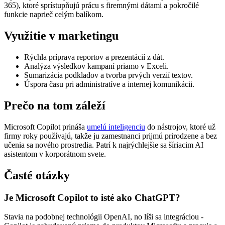
365), ktoré sprístupňujú prácu s firemnými dátami a pokročilé
funkcie naprieč celým balíkom.
Využitie v marketingu
Rýchla príprava reportov a prezentácií z dát.
Analýza výsledkov kampaní priamo v Exceli.
Sumarizácia podkladov a tvorba prvých verzií textov.
Úspora času pri administratíve a internej komunikácii.
Prečo na tom záleží
Microsoft Copilot prináša
umelú inteligenciu
do nástrojov, ktoré už
firmy roky používajú, takže ju zamestnanci prijmú prirodzene a bez
učenia sa nového prostredia. Patrí k najrýchlejšie sa šíriacim AI
asistentom v korporátnom svete.
Časté otázky
Je Microsoft Copilot to isté ako ChatGPT?
Stavia na podobnej technológii OpenAI, no líši sa integráciou -