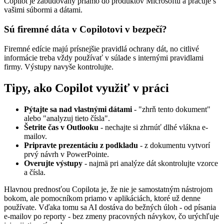
Copilot je zabudovaný priamo do produktov Microsoftu a pracuje s
vašimi súbormi a dátami.
Sú firemné dáta v Copilotovi v bezpečí?
Firemné edície majú prísnejšie pravidlá ochrany dát, no citlivé
informácie treba vždy používať v súlade s internými pravidlami
firmy. Výstupy navyše kontrolujte.
Tipy, ako Copilot využiť v práci
Pýtajte sa nad vlastnými dátami
- "zhrň tento dokument"
alebo "analyzuj tieto čísla".
Šetrite čas v Outlooku
- nechajte si zhrnúť dlhé vlákna e-
mailov.
Pripravte prezentáciu z podkladu
- z dokumentu vytvorí
prvý návrh v PowerPointe.
Overujte výstupy
- najmä pri analýze dát skontrolujte vzorce
a čísla.
Hlavnou prednosťou Copilota je, že nie je samostatným nástrojom
bokom, ale pomocníkom priamo v aplikáciách, ktoré už denne
používate. Vďaka tomu sa AI dostáva do bežných úloh - od písania
e-mailov po reporty - bez zmeny pracovných návykov, čo urýchľuje