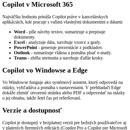
Copilot v Microsoft 365
Najväčšiu hodnotu prináša Copilot práve v kancelárskych
aplikáciách, kde pracuje s vašimi vlastnými dokumentmi a dátami:
Word
- píše návrhy textov, sumarizuje a prepisuje
dokumenty.
Excel
- analyzuje dáta, navrhuje vzorce a grafy.
PowerPoint
- generuje prezentácie z podkladov.
Outlook
- sumarizuje vlákna a pomáha písať e-maily.
Teams
- zhŕňa stretnutia a navrhuje ďalšie kroky.
Copilot vo Windowse a Edge
Vo Windowse funguje ako systémový asistent, ktorý odpovedá na
otázky, vyhľadáva a pomáha s nastaveniami. V prehliadači Edge
dokáže zhrnúť otvorenú stránku alebo PDF a odpovedať na otázky
o jej obsahu, takže šetrí čas pri rešeršovaní.
Verzie a dostupnosť
Copilot je dostupný v bezplatnej verzii pre bežných používateľov aj
v platených firemných edíciách (Copilot Pro a Copilot pre Microsoft