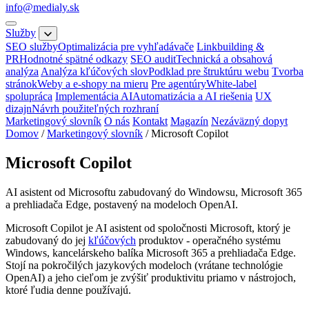
info@medialy.sk
Služby
SEO služby
Optimalizácia pre vyhľadávače
Linkbuilding &
PR
Hodnotné spätné odkazy
SEO audit
Technická a obsahová
analýza
Analýza kľúčových slov
Podklad pre štruktúru webu
Tvorba
stránok
Weby a e-shopy na mieru
Pre agentúry
White-label
spolupráca
Implementácia AI
Automatizácia a AI riešenia
UX
dizajn
Návrh použiteľných rozhraní
Marketingový slovník
O nás
Kontakt
Magazín
Nezáväzný dopyt
Domov
/
Marketingový slovník
/
Microsoft Copilot
Microsoft Copilot
AI asistent od Microsoftu zabudovaný do Windowsu, Microsoft 365
a prehliadača Edge, postavený na modeloch OpenAI.
Microsoft Copilot je AI asistent od spoločnosti Microsoft, ktorý je
zabudovaný do jej
kľúčových
produktov - operačného systému
Windows, kancelárskeho balíka Microsoft 365 a prehliadača Edge.
Stojí na pokročilých jazykových modeloch (vrátane technológie
OpenAI) a jeho cieľom je zvýšiť produktivitu priamo v nástrojoch,
ktoré ľudia denne používajú.