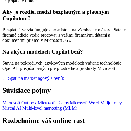
jej prijatie v tímoch.
Aký je rozdiel medzi bezplatným a plateným
Copilotom?
Bezplatná verzia funguje ako asistent na všeobecné otázky. Platené
firemné edície vedia pracovať s vašimi firemnými dátami a
dokumentmi priamo v Microsoft 365.
Na akých modeloch Copilot beží?
Stavia na pokročilých jazykových modeloch vrátane technológie
OpenAI, prispôsobených pre prostredie a produkty Microsoftu.
← Späť na marketingový slovník
Súvisiace pojmy
Microsoft Outlook
Microsoft Teams
Microsoft Word
Midjourney
Mistral AI
Multi-level marketing (MLM)
Rozbehnime váš online rast