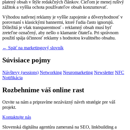
platený obsah v štýle redakčných článkov. Cieľom je menej rušivý
zážitok a vyššia ochota používateľov obsah konzumovať.
Výhodou natívnej reklamy je vyššie zapojenie a dôveryhodnosť v
porovnaní s klasickými bannermi, ktoré ľudia často ignorujú.
Dôležitá je však transparentnosť - reklamný obsah musí byť
zreteľne označený, aby nešlo o klamanie čitateľa. Pri správnom
použití spája účinnosť reklamy s hodnotou kvalitného obsahu.
← Späť na marketingový slovník
Súvisiace pojmy
Návštevy (sessions)
Networking
Neuromarketing
Newsletter
NFC
Notifikácia
Rozbehnime váš online rast
Ozvite sa nám a pripravíme nezáväzný návrh stratégie pre váš
projekt.
Kontaktujte nás
Slovenská digitálna agentúra zameraná na SEO, linkbuilding a