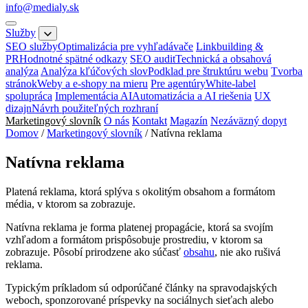
info@medialy.sk
Služby
SEO služby
Optimalizácia pre vyhľadávače
Linkbuilding &
PR
Hodnotné spätné odkazy
SEO audit
Technická a obsahová
analýza
Analýza kľúčových slov
Podklad pre štruktúru webu
Tvorba
stránok
Weby a e-shopy na mieru
Pre agentúry
White-label
spolupráca
Implementácia AI
Automatizácia a AI riešenia
UX
dizajn
Návrh použiteľných rozhraní
Marketingový slovník
O nás
Kontakt
Magazín
Nezáväzný dopyt
Domov
/
Marketingový slovník
/
Natívna reklama
Natívna reklama
Platená reklama, ktorá splýva s okolitým obsahom a formátom
média, v ktorom sa zobrazuje.
Natívna reklama je forma platenej propagácie, ktorá sa svojím
vzhľadom a formátom prispôsobuje prostrediu, v ktorom sa
zobrazuje. Pôsobí prirodzene ako súčasť
obsahu
, nie ako rušivá
reklama.
Typickým príkladom sú odporúčané články na spravodajských
weboch, sponzorované príspevky na sociálnych sieťach alebo