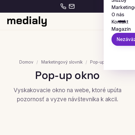
Služby
Marketing
O nás
Kontakt
Magazín
Nezáväz
Domov
/
Marketingový slovník
/
Pop-up okno
Pop-up okno
Vyskakovacie okno na webe, ktoré upúta
pozornosť a vyzve návštevníka k akcii.