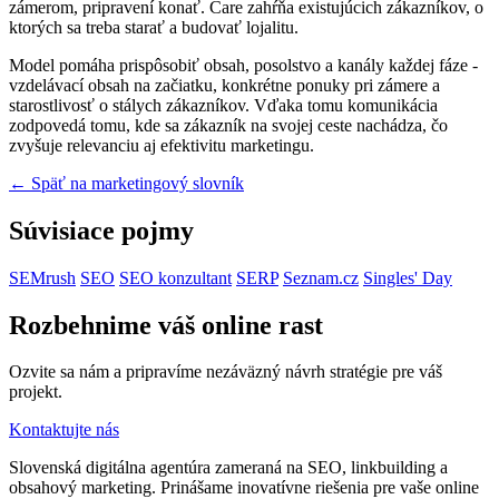
zámerom, pripravení konať. Care zahŕňa existujúcich zákazníkov, o
ktorých sa treba starať a budovať lojalitu.
Model pomáha prispôsobiť obsah, posolstvo a kanály každej fáze -
vzdelávací obsah na začiatku, konkrétne ponuky pri zámere a
starostlivosť o stálych zákazníkov. Vďaka tomu komunikácia
zodpovedá tomu, kde sa zákazník na svojej ceste nachádza, čo
zvyšuje relevanciu aj efektivitu marketingu.
← Späť na marketingový slovník
Súvisiace pojmy
SEMrush
SEO
SEO konzultant
SERP
Seznam.cz
Singles' Day
Rozbehnime váš online rast
Ozvite sa nám a pripravíme nezáväzný návrh stratégie pre váš
projekt.
Kontaktujte nás
Slovenská digitálna agentúra zameraná na SEO, linkbuilding a
obsahový marketing. Prinášame inovatívne riešenia pre vaše online