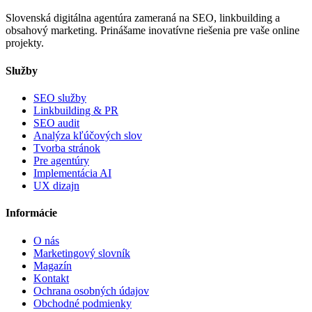
Slovenská digitálna agentúra zameraná na SEO, linkbuilding a
obsahový marketing. Prinášame inovatívne riešenia pre vaše online
projekty.
Služby
SEO služby
Linkbuilding & PR
SEO audit
Analýza kľúčových slov
Tvorba stránok
Pre agentúry
Implementácia AI
UX dizajn
Informácie
O nás
Marketingový slovník
Magazín
Kontakt
Ochrana osobných údajov
Obchodné podmienky