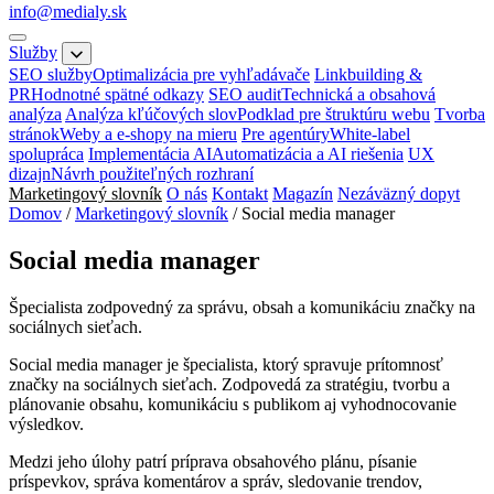
info@medialy.sk
Služby
SEO služby
Optimalizácia pre vyhľadávače
Linkbuilding &
PR
Hodnotné spätné odkazy
SEO audit
Technická a obsahová
analýza
Analýza kľúčových slov
Podklad pre štruktúru webu
Tvorba
stránok
Weby a e-shopy na mieru
Pre agentúry
White-label
spolupráca
Implementácia AI
Automatizácia a AI riešenia
UX
dizajn
Návrh použiteľných rozhraní
Marketingový slovník
O nás
Kontakt
Magazín
Nezáväzný dopyt
Domov
/
Marketingový slovník
/
Social media manager
Social media manager
Špecialista zodpovedný za správu, obsah a komunikáciu značky na
sociálnych sieťach.
Social media manager je špecialista, ktorý spravuje prítomnosť
značky na sociálnych sieťach. Zodpovedá za stratégiu, tvorbu a
plánovanie obsahu, komunikáciu s publikom aj vyhodnocovanie
výsledkov.
Medzi jeho úlohy patrí príprava obsahového plánu, písanie
príspevkov, správa komentárov a správ, sledovanie trendov,