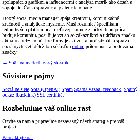
spolupráca s grafikmi a influencermi a analýza metrík ako dosah a
zapojenie. Často spravuje aj platené kampane.
Dobrý social media manager spája kreativitu, komunikačné
zručnosti a analytické myslenie. Musí rozumieť špecifikám
jednotlivých platforiem aj cieľovej skupine značky. Jeho práca
buduje komunitu, posilňuje vzťah so zákazníkmi a udržiava značku
aktívnu a relevantnú. Pre firmy je aktívna a profesionálna správa
sociálnych sietí dôležitou súčasťou
online
prítomnosti a budovania
značky.
← Späť na marketingový slovník
Súvisiace pojmy
Sociálne siete
Sora (OpenAI)
Spam
Spätná väzba (feedback)
Spätný
odkaz (backlink)
SSL certifikát
Rozbehnime váš online rast
Ozvite sa nám a pripravíme nezáväzný návrh stratégie pre váš
projekt.
Kontaktujte nás