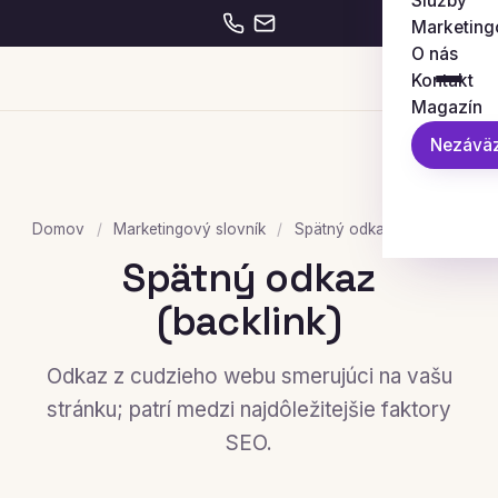
Služby
Marketing
O nás
Kontakt
Magazín
Nezáväz
Domov
/
Marketingový slovník
/
Spätný odkaz (backlink)
Spätný odkaz
(backlink)
Odkaz z cudzieho webu smerujúci na vašu
stránku; patrí medzi najdôležitejšie faktory
SEO.