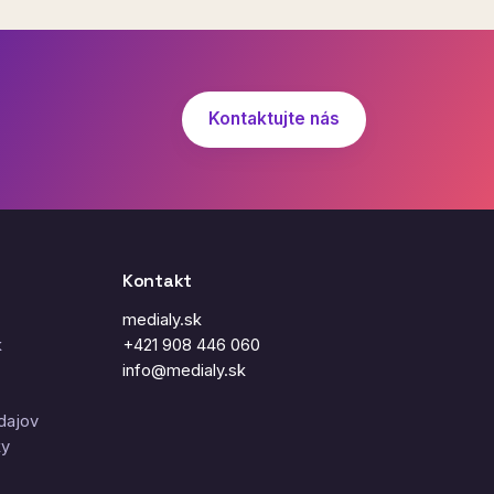
Kontaktujte nás
Kontakt
medialy.sk
k
+421 908 446 060
info@medialy.sk
dajov
ky