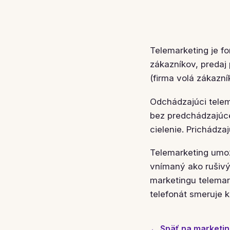
Telemarketing je 
zákazníkov, predaj
(firma volá zákazní
Odchádzajúci telem
bez predchádzajúce
cielenie. Prichádza
Telemarketing umo
vnímaný ako rušivý
marketingu telemark
telefonát smeruje 
← Späť na marketin