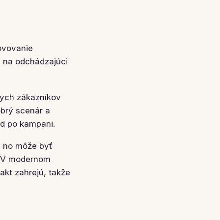
lovovanie
a na odchádzajúci
nych zákazníkov
brý scenár a
ad po kampani.
 no môže byť
v. V modernom
akt zahrejú, takže