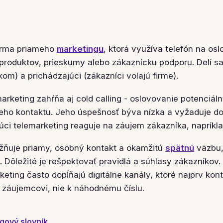
forma priameho
marketingu
, ktorá využíva telefón na os
 produktov, prieskumy alebo zákaznícku podporu. Delí s
kom) a prichádzajúci (zákazníci volajú firme).
arketing zahŕňa aj cold calling - oslovovanie potenciál
ho kontaktu. Jeho úspešnosť býva nízka a vyžaduje do
júci telemarketing reaguje na záujem zákazníka, napríkl
žňuje priamy, osobný kontakt a okamžitú
spätnú
väzbu,
. Dôležité je rešpektovať pravidlá a súhlasy zákazníko
eting často dopĺňajú digitálne kanály, ktoré najprv kont
k záujemcovi, nie k náhodnému číslu.
gový slovník