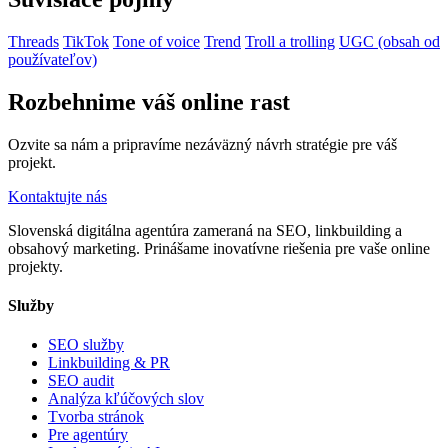
Threads
TikTok
Tone of voice
Trend
Troll a trolling
UGC (obsah od
používateľov)
Rozbehnime váš online rast
Ozvite sa nám a pripravíme nezáväzný návrh stratégie pre váš
projekt.
Kontaktujte nás
Slovenská digitálna agentúra zameraná na SEO, linkbuilding a
obsahový marketing. Prinášame inovatívne riešenia pre vaše online
projekty.
Služby
SEO služby
Linkbuilding & PR
SEO audit
Analýza kľúčových slov
Tvorba stránok
Pre agentúry