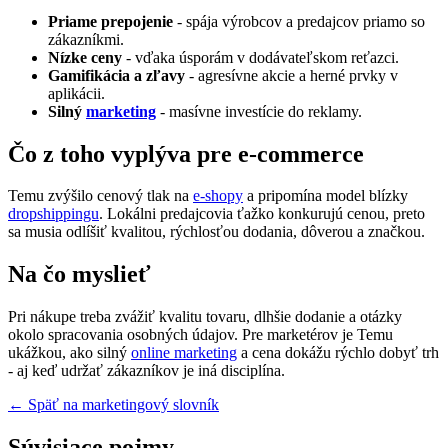
Priame prepojenie
- spája výrobcov a predajcov priamo so
zákazníkmi.
Nízke ceny
- vďaka úsporám v dodávateľskom reťazci.
Gamifikácia a zľavy
- agresívne akcie a herné prvky v
aplikácii.
Silný
marketing
- masívne investície do reklamy.
Čo z toho vyplýva pre e-commerce
Temu zvýšilo cenový tlak na
e-shopy
a pripomína model blízky
dropshippingu
. Lokálni predajcovia ťažko konkurujú cenou, preto
sa musia odlíšiť kvalitou, rýchlosťou dodania, dôverou a značkou.
Na čo myslieť
Pri nákupe treba zvážiť kvalitu tovaru, dlhšie dodanie a otázky
okolo spracovania osobných údajov. Pre marketérov je Temu
ukážkou, ako silný
online marketing
a cena dokážu rýchlo dobyť trh
- aj keď udržať zákazníkov je iná disciplína.
← Späť na marketingový slovník
Súvisiace pojmy