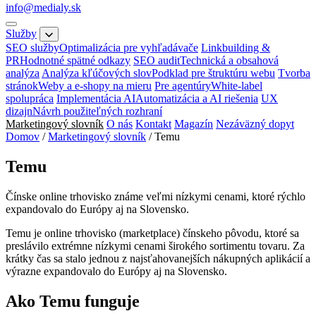
info@medialy.sk
Služby
SEO služby
Optimalizácia pre vyhľadávače
Linkbuilding &
PR
Hodnotné spätné odkazy
SEO audit
Technická a obsahová
analýza
Analýza kľúčových slov
Podklad pre štruktúru webu
Tvorba
stránok
Weby a e-shopy na mieru
Pre agentúry
White-label
spolupráca
Implementácia AI
Automatizácia a AI riešenia
UX
dizajn
Návrh použiteľných rozhraní
Marketingový slovník
O nás
Kontakt
Magazín
Nezáväzný dopyt
Domov
/
Marketingový slovník
/
Temu
Temu
Čínske online trhovisko známe veľmi nízkymi cenami, ktoré rýchlo
expandovalo do Európy aj na Slovensko.
Temu je online trhovisko (marketplace) čínskeho pôvodu, ktoré sa
preslávilo extrémne nízkymi cenami širokého sortimentu tovaru. Za
krátky čas sa stalo jednou z najsťahovanejších nákupných aplikácií a
výrazne expandovalo do Európy aj na Slovensko.
Ako Temu funguje