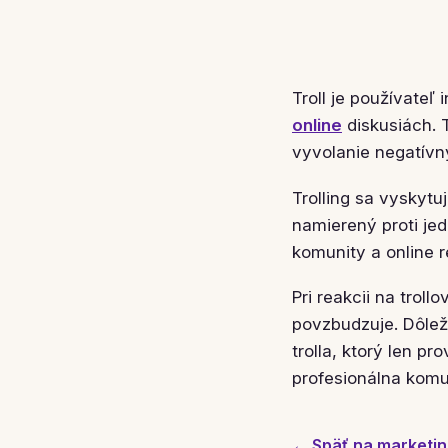
Troll je používateľ
online
diskusiách. T
vyvolanie negatívn
Trolling sa vyskyt
namierený proti je
komunity a online r
Pri reakcii na troll
povzbudzuje. Dôlež
trolla, ktorý len p
profesionálna komu
← Späť na marketin