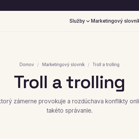
Služby
Marketingový slovní
Domov
/
Marketingový slovník
/
Troll a trolling
Troll a trolling
ktorý zámerne provokuje a rozdúchava konflikty online
takéto správanie.