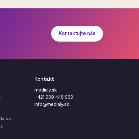
Kontaktujte nás
Kontakt
medialy.sk
k
+421 908 446 060
info@medialy.sk
dajov
ky