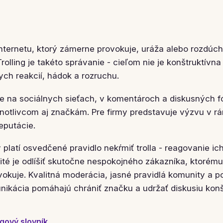
 internetu, ktorý zámerne provokuje, uráža alebo rozdúch
rolling je takéto správanie - cieľom nie je konštruktívna
ych reakcií, hádok a rozruchu.
uje na sociálnych sieťach, v komentároch a diskusných 
dnotlivcom aj značkám. Pre firmy predstavuje výzvu v r
eputácie.
ov platí osvedčené pravidlo nekŕmiť trolla - reagovanie ic
ité je odlíšiť skutočne nespokojného zákazníka, ktorém
rovokuje. Kvalitná moderácia, jasné pravidlá komunity a p
nikácia pomáhajú chrániť značku a udržať diskusiu konš
gový slovník