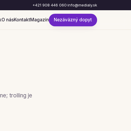
+421 908 446 060
·
info@medialy.sk
k
O nás
Kontakt
Magazín
Nezáväzný dopyt
; trolling je