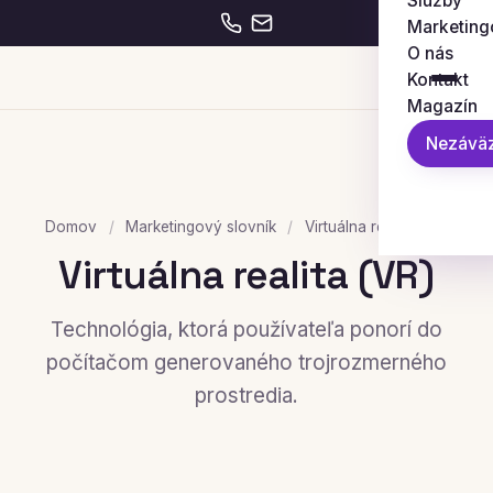
Služby
Marketing
O nás
Kontakt
Magazín
Nezáväz
Domov
/
Marketingový slovník
/
Virtuálna realita (VR)
Virtuálna realita (VR)
Technológia, ktorá používateľa ponorí do
počítačom generovaného trojrozmerného
prostredia.