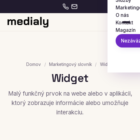
Služby
Marketing
O nás
Kontakt
Magazín
Nezáväz
Domov
/
Marketingový slovník
/
Widget
Widget
Malý funkčný prvok na webe alebo v aplikácii,
ktorý zobrazuje informácie alebo umožňuje
interakciu.