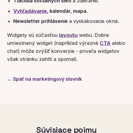
Tlačidlá sociálnych sietí
a zdieľanie.
Vyhľadávanie
, kalendár, mapa
.
Newsletter prihlásenie
a vyskakovacie okná.
Widgety sú súčasťou
layoutu
webu. Dobre
umiestnený widget (napríklad výrazné
CTA
alebo
chat) môže zvýšiť konverzie - priveľa widgetov
však stránku zahltí a spomalí.
← Späť na marketingový slovník
Súvisiace pojmy