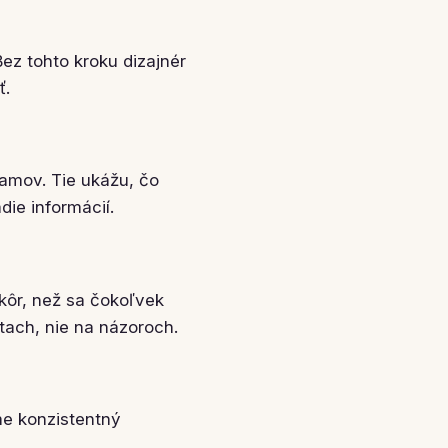
ez tohto kroku dizajnér
ť.
ramov. Tie ukážu, čo
die informácií.
kôr, než sa čokoľvek
átach, nie na názoroch.
me konzistentný