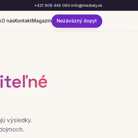
+421 908 446 060
·
info@medialy.sk
k
O nás
Kontakt
Magazín
Nezáväzný dopyt
iteľné
jú výsledky.
 dojmoch.