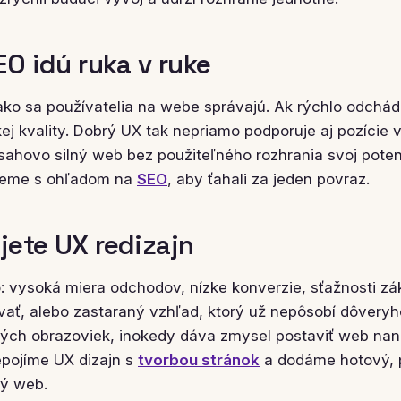
EO idú ruka v ruke
ko sa používatelia na webe správajú. Ak rýchlo odchád
ízkej kvality. Dobrý UX tak nepriamo podporuje aj pozície
ahovo silný web bez použiteľného rozhrania svoj potenc
ujeme s ohľadom na
SEO
, aby ťahali za jeden povraz.
jete UX redizajn
: vysoká miera odchodov, nízke konverzie, sťažnosti zá
ať, alebo zastaraný vzhľad, ktorý už nepôsobí dôveryh
vých obrazoviek, inokedy dáva zmysel postaviť web nano
epojíme UX dizajn s
tvorbou stránok
a dodáme hotový, 
ý web.