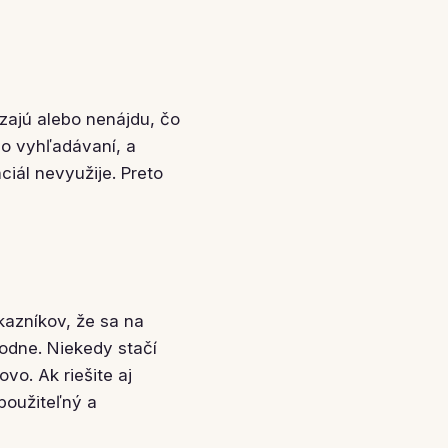
zajú alebo nenájdu, čo
 vo vyhľadávaní, a
iál nevyužije. Preto
kazníkov, že sa na
odne. Niekedy stačí
vo. Ak riešite aj
použiteľný a