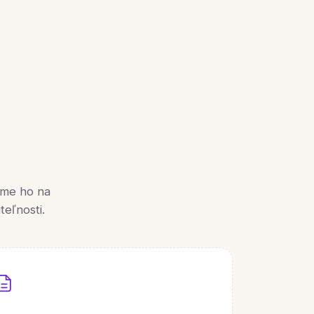
ame ho na
eľnosti.