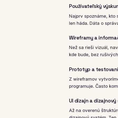
Používateľský výsku
Najprv spoznáme, kto s
len háda. Dáta o správa
Wireframy a informa
Než sa rieši vizuál, n
kde bude, bez rušivých 
Prototyp a testovan
Z wireframov vytvoríme
programuje. Často ko
UI dizajn a dizajnov
Až na overenú štruktú
dizajnový systém. Ten z