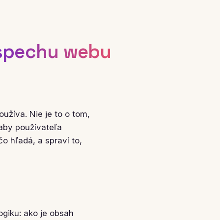
spechu webu
užíva. Nie je to o tom,
 aby používateľa
čo hľadá, a spraví to,
ogiku: ako je obsah