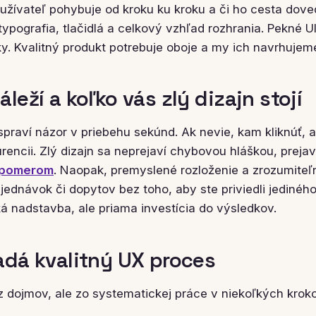
užívateľ pohybuje od kroku ku kroku a či ho cesta dove
 typografia, tlačidlá a celkový vzhľad rozhrania. Pekné U
y. Kvalitný produkt potrebuje oboje a my ich navrhujem
leží a koľko vás zlý dizajn stojí
spraví názor v priebehu sekúnd. Ak nevie, kam kliknúť, 
urencii. Zlý dizajn sa neprejaví chybovou hláškou, prej
 pomerom
. Naopak, premyslené rozloženie a zrozumiteľn
jednávok či dopytov bez toho, aby ste priviedli jediné
ká nadstavba, ale priama investícia do výsledkov.
adá kvalitný UX proces
z dojmov, ale zo systematickej práce v niekoľkých krok