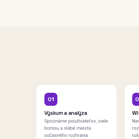
01
0
Výskum a analýza
Wi
Spoznáme používateľov, ciele
Na
biznisu a slabé miesta
roz
súčasného rozhrania.
ruš