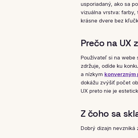
usporiadaný, ako sa po
vizuálna vrstva: farby,
krásne dvere bez kľučk
Prečo na UX zá
Používateľ si na webe 
zdržuje, odíde ku konk
a nízkym
konverzným
dokážu zvýšiť počet ob
UX preto nie je estetic
Z čoho sa skl
Dobrý dizajn nevzniká 