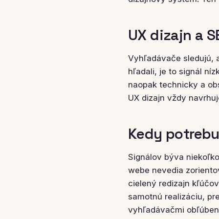
UX dizajn a S
Vyhľadávače sledujú, a
hľadali, je to signál n
naopak technicky a obs
UX dizajn vždy navrh
Kedy potrebu
Signálov býva niekoľko
webe nevedia zorientov
cielený redizajn kľúčo
samotnú realizáciu, pr
vyhľadávačmi obľúben