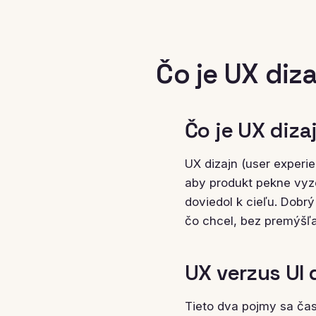
Čo je UX diz
Čo je UX diza
UX dizajn (user experie
aby produkt pekne vyze
doviedol k cieľu. Dobrý
čo chcel, bez premýšľan
UX verzus UI d
Tieto dva pojmy sa čast