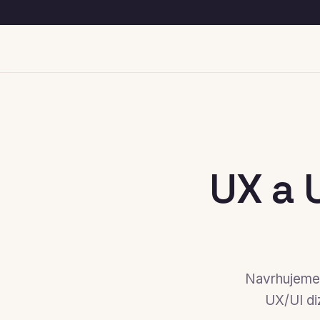
UX a 
Navrhujeme 
UX/UI di