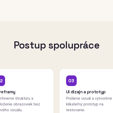
Postup spolupráce
2
03
reframy
UI dizajn a prototyp
vrhneme štruktúru a
Pridáme vizuál a vytvoríme
loženie obrazoviek bez
klikateľný prototyp na
ivého vizuálu.
testovanie.