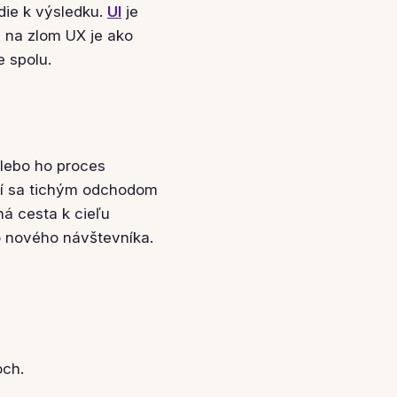
die k výsledku.
UI
je
I na zlom UX je ako
e spolu.
alebo ho proces
aví sa tichým odchodom
á cesta k cieľu
ho nového návštevníka.
och.