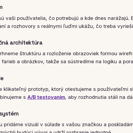
m
ú vaši používatelia, čo potrebujú a kde dnes narážajú. B
ní a rozhovory s reálnymi ľuďmi ukážu, čo treba vyrieši
čná architektúra
avrhneme štruktúru a rozloženie obrazoviek formou wiref
farieb a obrázkov, takže sa sústredíme na logiku a pora
ie
 klikateľný prototyp, ktorý otestujeme s používateľmi s
mbinujeme s
A/B testovaním
, aby rozhodnutia stáli na d
ý systém
ru pridáme vizuál v súlade s vašou značkou a poskladá
rýchli budúci vývoj a udrží rozhranie jednotné.