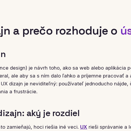
ajn a prečo rozhoduje o
ú
jn
nce design) je návrh toho, ako sa web alebo aplikácia po
ral, ale aby sa s ním dalo ľahko a príjemne pracovať a
 UX dizajn je neviditeľný: používateľ jednoducho nájde, 
ia a frustrácie.
izajn: aký je rozdiel
o zamieňajú, hoci riešia iné veci.
UX
rieši správanie a l