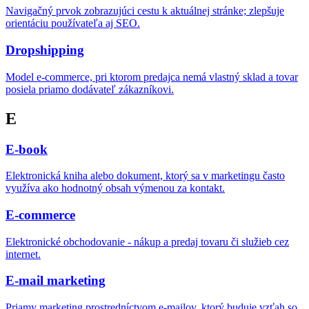
Navigačný prvok zobrazujúci cestu k aktuálnej stránke; zlepšuje
orientáciu používateľa aj SEO.
Dropshipping
Model e-commerce, pri ktorom predajca nemá vlastný sklad a tovar
posiela priamo dodávateľ zákazníkovi.
E
E-book
Elektronická kniha alebo dokument, ktorý sa v marketingu často
využíva ako hodnotný obsah výmenou za kontakt.
E-commerce
Elektronické obchodovanie - nákup a predaj tovaru či služieb cez
internet.
E-mail marketing
Priamy marketing prostredníctvom e-mailov, ktorý buduje vzťah so