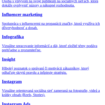
Osoba s vplyvom na svoje publikum na sociálnych sieťach, ktorá
dokáže ovplyvniť názory a nákupné rozhodnutia.
Influencer marketing
Spolupráca s influencermi na propagácii značky, ktorá využíva ich
dôveryhodnosť a dosah.
Infografika
Vizuálne spracovanie informácií a dát, ktoré zložité témy podáva
prehľadne a zrozumiteľne.
Insight
Hlboký poznatok o správaní či motivácii zákazníkov, ktorý
odhaľuje skrytú pravdu a inšpiruje stratégiu.
Instagram
Vizuálne orientovaná sociálna sieť zameraná na fotografie, videá a
krátky obsah (Reels, Stories).
Instagram Ads