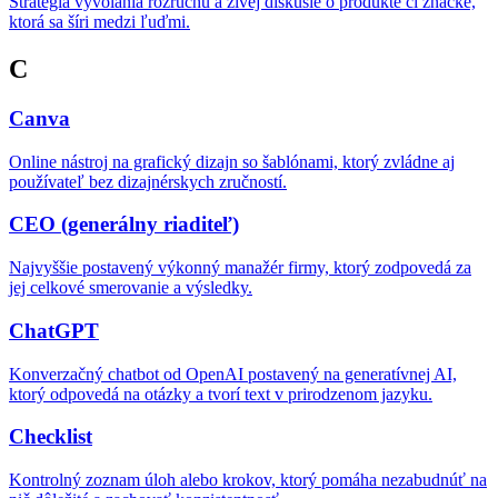
Stratégia vyvolania rozruchu a živej diskusie o produkte či značke,
ktorá sa šíri medzi ľuďmi.
C
Canva
Online nástroj na grafický dizajn so šablónami, ktorý zvládne aj
používateľ bez dizajnérskych zručností.
CEO (generálny riaditeľ)
Najvyššie postavený výkonný manažér firmy, ktorý zodpovedá za
jej celkové smerovanie a výsledky.
ChatGPT
Konverzačný chatbot od OpenAI postavený na generatívnej AI,
ktorý odpovedá na otázky a tvorí text v prirodzenom jazyku.
Checklist
Kontrolný zoznam úloh alebo krokov, ktorý pomáha nezabudnúť na