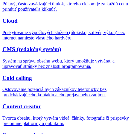
Pútavý, často zavádzajúci titulok, ktorého cieľom je za každú cenu
prinútiť používateľa kliknúť.
Cloud
Poskytovanie výpočtových služieb (úložisko, softvér, výkon) cez
internet namiesto vlastného hardvéru.
CMS (redakčný systém)
Systém na správu obsahu webu, ktorý umožňuje vytvárať a
upravovať stránky bez znalosti programovania.
Cold calling
Oslovovanie potenciálnych zákazníkov telefonicky bez
predchádzajúceho kontaktu alebo prejaveného záujmu.
Content creator
Tvorca obsahu, ktorý vytvára videá, články, fotografie či príspevky
pre online platformy a publikum.