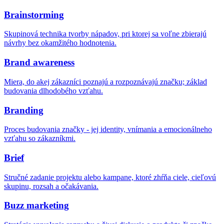
Brainstorming
Skupinová technika tvorby nápadov, pri ktorej sa voľne zbierajú
návrhy bez okamžitého hodnotenia.
Brand awareness
Miera, do akej zákazníci poznajú a rozpoznávajú značku; základ
budovania dlhodobého vzťahu.
Branding
Proces budovania značky - jej identity, vnímania a emocionálneho
vzťahu so zákazníkmi.
Brief
Stručné zadanie projektu alebo kampane, ktoré zhŕňa ciele, cieľovú
skupinu, rozsah a očakávania.
Buzz marketing