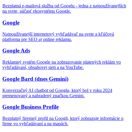
Bezplatná e-mailová služba od Googlu - jedna z najpoužívanejších
na svete, súčasť ekosystému Google.
Google
Najpoužívanejší internetový vyhľadávač na svete a kľúčová
platforma pre SEO aj online reklamu.
Google Ads
Reklamný systém Google na zobrazovanie platených reklám vo
vyhľadávaní, obsahovej sieti a na YouTube.
Google Bard (dnes Gemini)
Konverzačný AI chatbot od Googlu, ktorý bol v roku 2024
premenovaný a nahradený značkou Gemini.
Google Business Profile
Bezplatný firemný profil na Googli, ktorý zobrazuje informácie o
firme vo vyhľadávaní a na mapách.