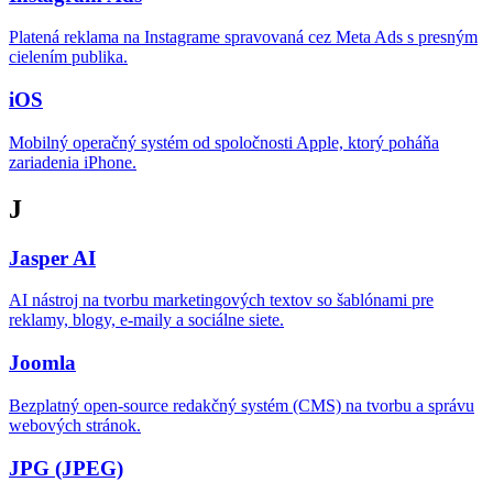
Platená reklama na Instagrame spravovaná cez Meta Ads s presným
cielením publika.
iOS
Mobilný operačný systém od spoločnosti Apple, ktorý poháňa
zariadenia iPhone.
J
Jasper AI
AI nástroj na tvorbu marketingových textov so šablónami pre
reklamy, blogy, e-maily a sociálne siete.
Joomla
Bezplatný open-source redakčný systém (CMS) na tvorbu a správu
webových stránok.
JPG (JPEG)