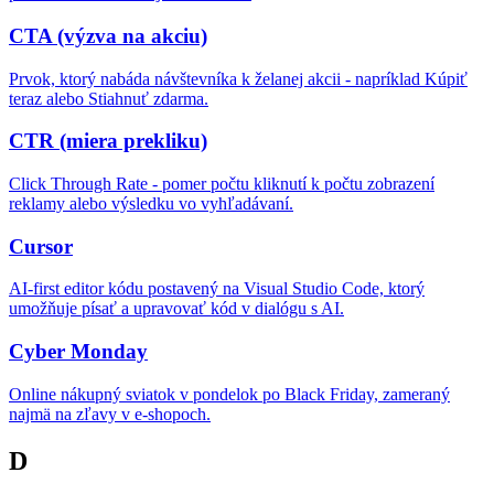
CTA (výzva na akciu)
Prvok, ktorý nabáda návštevníka k želanej akcii - napríklad Kúpiť
teraz alebo Stiahnuť zdarma.
CTR (miera prekliku)
Click Through Rate - pomer počtu kliknutí k počtu zobrazení
reklamy alebo výsledku vo vyhľadávaní.
Cursor
AI-first editor kódu postavený na Visual Studio Code, ktorý
umožňuje písať a upravovať kód v dialógu s AI.
Cyber Monday
Online nákupný sviatok v pondelok po Black Friday, zameraný
najmä na zľavy v e-shopoch.
D