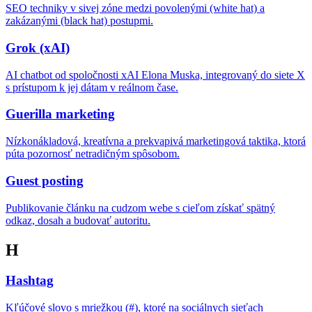
SEO techniky v sivej zóne medzi povolenými (white hat) a
zakázanými (black hat) postupmi.
Grok (xAI)
AI chatbot od spoločnosti xAI Elona Muska, integrovaný do siete X
s prístupom k jej dátam v reálnom čase.
Guerilla marketing
Nízkonákladová, kreatívna a prekvapivá marketingová taktika, ktorá
púta pozornosť netradičným spôsobom.
Guest posting
Publikovanie článku na cudzom webe s cieľom získať spätný
odkaz, dosah a budovať autoritu.
H
Hashtag
Kľúčové slovo s mriežkou (#), ktoré na sociálnych sieťach