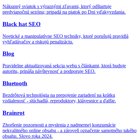
Nákupný sviatok s výraznými zľavami, ktorý odštartuje
predvianočnú sezónu; pripadá na piatok po Dni vďakyvzdania.
Black hat SEO
Neetické a manipulatívne SEO techniky, ktoré porušujú pravidlá
vyhľadávačov a riskujú penalizáciu.
Blog
Pravidelne aktualizovaná sekcia webu s článkami, ktorá buduje
autoritu, prináša návštevnosť a podporuje SEO.
Bluetooth
Bezdrôtová technológia na prepojenie zariadení na krátku
vzdialenosť - slúchadlá, reproduktory, klávesnice a ďalšie.
Brainrot
Zhoršenie pozornosti a myslenia z nadmernej konzumácie
nekvalitného online obsahu - a zároveň označenie samotného takého
obsahu. Slovo roka 2024.