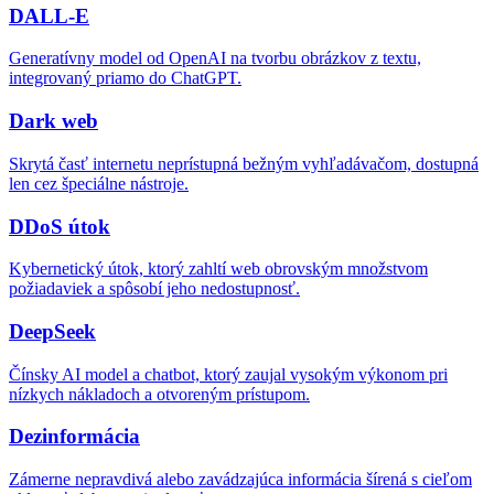
DALL-E
Generatívny model od OpenAI na tvorbu obrázkov z textu,
integrovaný priamo do ChatGPT.
Dark web
Skrytá časť internetu neprístupná bežným vyhľadávačom, dostupná
len cez špeciálne nástroje.
DDoS útok
Kybernetický útok, ktorý zahltí web obrovským množstvom
požiadaviek a spôsobí jeho nedostupnosť.
DeepSeek
Čínsky AI model a chatbot, ktorý zaujal vysokým výkonom pri
nízkych nákladoch a otvoreným prístupom.
Dezinformácia
Zámerne nepravdivá alebo zavádzajúca informácia šírená s cieľom