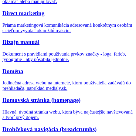
oklamať alebo manipulovať.
Direct marketing
Priama marketingová komunikácia adresovaná konkrétnym osobám
s cieľom vyvolať okamžitú reakciu.
Dizajn manuál
Dokument s pravidlami používania prvkov značky - loga, farieb,
typografie - aby pôsobila jednotne.
Doména
Jedinečná adresa webu na internete, ktorú používatelia zadávajú do
prehliadača, napríklad medialy.sk.
Domovská stránka (homepage)
Hlavná, úvodná stránka webu, ktorá býva najčastejšie navštevovaná
a tvorí prvý dojem.
Drobčeková navigácia (breadcrumbs)