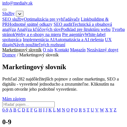
info@medialy.sk
Služby
SEO služby
Optimalizácia pre vyhľadávače
Linkbuilding &
PR
Hodnotné spätné odkazy
SEO audit
Technická a obsahová
analýza
Analýza kľúčových slov
Podklad pre štruktúru webu
Tvorba
stránok
Weby a e-shopy na mieru
Pre agentúry
White-label
spolupráca
Implementácia AI
Automatizácia a AI riešenia
UX
dizajn
Návrh použiteľných rozhraní
Marketingový slovník
O nás
Kontakt
Magazín
Nezáväzný dopyt
Domov
/
Marketingový slovník
Marketingový
slovník
Prehľad 282 najdôležitejších pojmov z online marketingu, SEO a
digitálu - vysvetlené jednoducho a zrozumiteľne. Kliknutím na
pojem otvoríte jeho podrobné vysvetlenie.
Mám záujem
0-9
A
B
C
D
E
F
G
H
I
J
K
L
M
N
O
P
Q
R
S
T
U
V
W
X
Y
Z
0-9