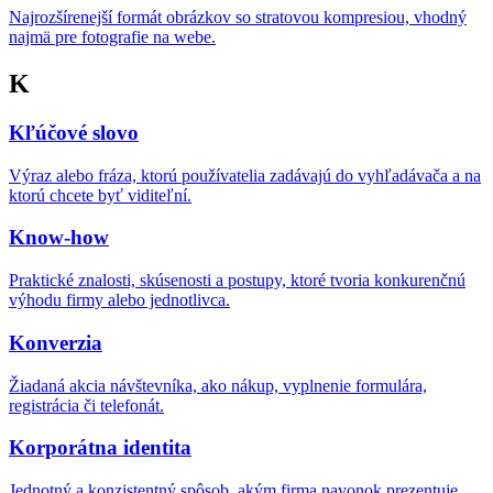
Najrozšírenejší formát obrázkov so stratovou kompresiou, vhodný
najmä pre fotografie na webe.
K
Kľúčové slovo
Výraz alebo fráza, ktorú používatelia zadávajú do vyhľadávača a na
ktorú chcete byť viditeľní.
Know-how
Praktické znalosti, skúsenosti a postupy, ktoré tvoria konkurenčnú
výhodu firmy alebo jednotlivca.
Konverzia
Žiadaná akcia návštevníka, ako nákup, vyplnenie formulára,
registrácia či telefonát.
Korporátna identita
Jednotný a konzistentný spôsob, akým firma navonok prezentuje