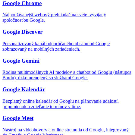
Google Chrome
Najpoužívanejší webový prehliadač na svete, vyvíjaný
spoločnosťou Google.
Google Discover
Personalizovaný kanál odporúčaného obsahu od Google
zobrazovaný na mobilných zariadeniach.
Google Gemini
Rodina multimodálnych AI modelov a chatbot od Googlu (nástupca
Bardu), úzko prepojený so službami Google.
Google Kalendár
Bezplatný online kalendár od Googlu na plánovanie udalostí,
pripomienok a zdieľanie termínov v tíme.
Google Meet
Nástroj na videohovory a online stretnutia od Googlu, integrovaný