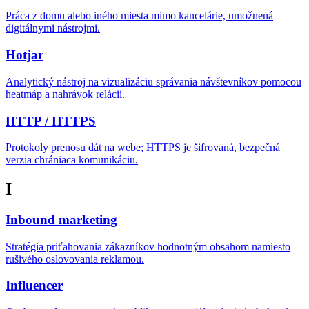
Práca z domu alebo iného miesta mimo kancelárie, umožnená
digitálnymi nástrojmi.
Hotjar
Analytický nástroj na vizualizáciu správania návštevníkov pomocou
heatmáp a nahrávok relácií.
HTTP / HTTPS
Protokoly prenosu dát na webe; HTTPS je šifrovaná, bezpečná
verzia chrániaca komunikáciu.
I
Inbound marketing
Stratégia priťahovania zákazníkov hodnotným obsahom namiesto
rušivého oslovovania reklamou.
Influencer