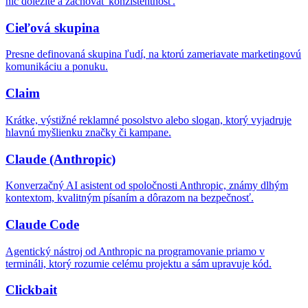
nič dôležité a zachovať konzistentnosť.
Cieľová skupina
Presne definovaná skupina ľudí, na ktorú zameriavate marketingovú
komunikáciu a ponuku.
Claim
Krátke, výstižné reklamné posolstvo alebo slogan, ktorý vyjadruje
hlavnú myšlienku značky či kampane.
Claude (Anthropic)
Konverzačný AI asistent od spoločnosti Anthropic, známy dlhým
kontextom, kvalitným písaním a dôrazom na bezpečnosť.
Claude Code
Agentický nástroj od Anthropic na programovanie priamo v
termináli, ktorý rozumie celému projektu a sám upravuje kód.
Clickbait