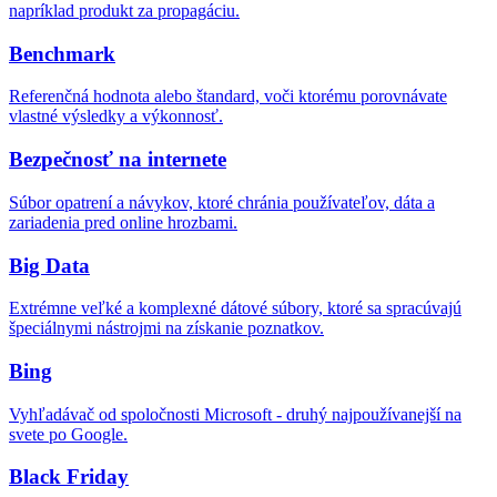
napríklad produkt za propagáciu.
Benchmark
Referenčná hodnota alebo štandard, voči ktorému porovnávate
vlastné výsledky a výkonnosť.
Bezpečnosť na internete
Súbor opatrení a návykov, ktoré chránia používateľov, dáta a
zariadenia pred online hrozbami.
Big Data
Extrémne veľké a komplexné dátové súbory, ktoré sa spracúvajú
špeciálnymi nástrojmi na získanie poznatkov.
Bing
Vyhľadávač od spoločnosti Microsoft - druhý najpoužívanejší na
svete po Google.
Black Friday