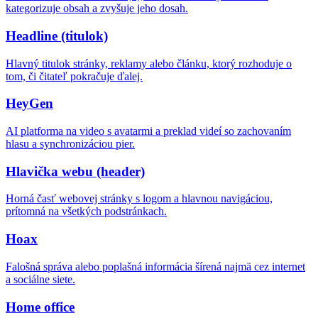
kategorizuje obsah a zvyšuje jeho dosah.
Headline (titulok)
Hlavný titulok stránky, reklamy alebo článku, ktorý rozhoduje o
tom, či čitateľ pokračuje ďalej.
HeyGen
AI platforma na video s avatarmi a preklad videí so zachovaním
hlasu a synchronizáciou pier.
Hlavička webu (header)
Horná časť webovej stránky s logom a hlavnou navigáciou,
prítomná na všetkých podstránkach.
Hoax
Falošná správa alebo poplašná informácia šírená najmä cez internet
a sociálne siete.
Home office