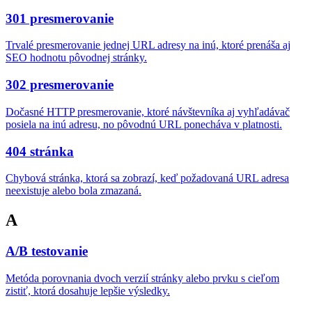
301 presmerovanie
Trvalé presmerovanie jednej URL adresy na inú, ktoré prenáša aj
SEO hodnotu pôvodnej stránky.
302 presmerovanie
Dočasné HTTP presmerovanie, ktoré návštevníka aj vyhľadávač
posiela na inú adresu, no pôvodnú URL ponecháva v platnosti.
404 stránka
Chybová stránka, ktorá sa zobrazí, keď požadovaná URL adresa
neexistuje alebo bola zmazaná.
A
A/B testovanie
Metóda porovnania dvoch verzií stránky alebo prvku s cieľom
zistiť, ktorá dosahuje lepšie výsledky.