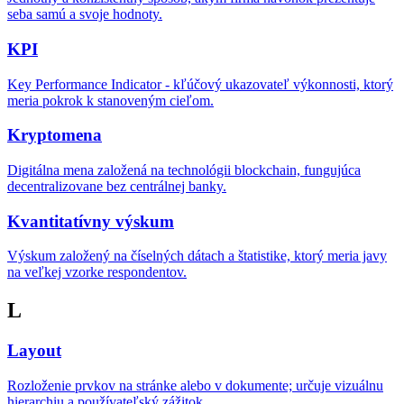
seba samú a svoje hodnoty.
KPI
Key Performance Indicator - kľúčový ukazovateľ výkonnosti, ktorý
meria pokrok k stanoveným cieľom.
Kryptomena
Digitálna mena založená na technológii blockchain, fungujúca
decentralizovane bez centrálnej banky.
Kvantitatívny výskum
Výskum založený na číselných dátach a štatistike, ktorý meria javy
na veľkej vzorke respondentov.
L
Layout
Rozloženie prvkov na stránke alebo v dokumente; určuje vizuálnu
hierarchiu a používateľský zážitok.