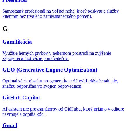
Samostatný profesionál na voľnej nohe, ktorý poskytuje služby
klientom bez trvalého zamestnaneckého pomeru.
G
Gamifikácia
Využitie herných prvkov v nehernom prostredí na zvýšenie
zapojenia a motivácie používateľov.
GEO (Generative Engine Optimization)
Optimalizácia obsahu pre generatívne AI vyhľadávače tak, aby
značku odporúčali vo svojich odpovediach.
GitHub Copilot
AI asistent pre programátorov od GitHubu, ktorý priamo v editore
navrhuje a dopĺňa kód.
Gmail