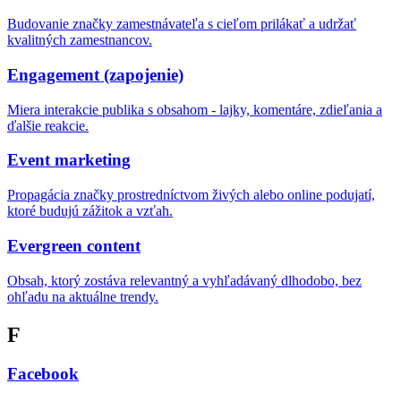
Budovanie značky zamestnávateľa s cieľom prilákať a udržať
kvalitných zamestnancov.
Engagement (zapojenie)
Miera interakcie publika s obsahom - lajky, komentáre, zdieľania a
ďalšie reakcie.
Event marketing
Propagácia značky prostredníctvom živých alebo online podujatí,
ktoré budujú zážitok a vzťah.
Evergreen content
Obsah, ktorý zostáva relevantný a vyhľadávaný dlhodobo, bez
ohľadu na aktuálne trendy.
F
Facebook