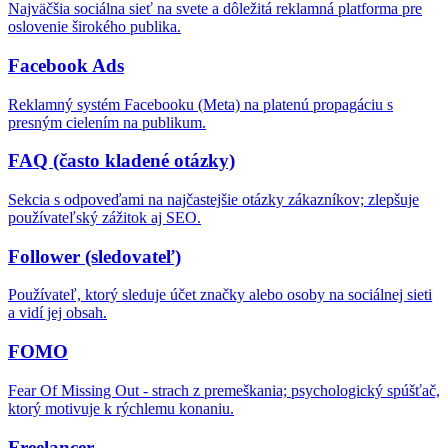
Najväčšia sociálna sieť na svete a dôležitá reklamná platforma pre
oslovenie širokého publika.
Facebook Ads
Reklamný systém Facebooku (Meta) na platenú propagáciu s
presným cielením na publikum.
FAQ (často kladené otázky)
Sekcia s odpoveďami na najčastejšie otázky zákazníkov; zlepšuje
používateľský zážitok aj SEO.
Follower (sledovateľ)
Používateľ, ktorý sleduje účet značky alebo osoby na sociálnej sieti
a vidí jej obsah.
FOMO
Fear Of Missing Out - strach z premeškania; psychologický spúšťač,
ktorý motivuje k rýchlemu konaniu.
Freelancer