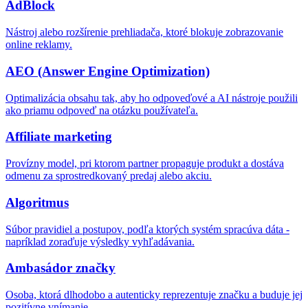
AdBlock
Nástroj alebo rozšírenie prehliadača, ktoré blokuje zobrazovanie
online reklamy.
AEO (Answer Engine Optimization)
Optimalizácia obsahu tak, aby ho odpoveďové a AI nástroje použili
ako priamu odpoveď na otázku používateľa.
Affiliate marketing
Provízny model, pri ktorom partner propaguje produkt a dostáva
odmenu za sprostredkovaný predaj alebo akciu.
Algoritmus
Súbor pravidiel a postupov, podľa ktorých systém spracúva dáta -
napríklad zoraďuje výsledky vyhľadávania.
Ambasádor značky
Osoba, ktorá dlhodobo a autenticky reprezentuje značku a buduje jej
pozitívne vnímanie.