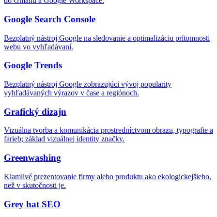
do Gmailu a Google Workspace.
Google Search Console
Bezplatný nástroj Google na sledovanie a optimalizáciu prítomnosti
webu vo vyhľadávaní.
Google Trends
Bezplatný nástroj Google zobrazujúci vývoj popularity
vyhľadávaných výrazov v čase a regiónoch.
Grafický dizajn
Vizuálna tvorba a komunikácia prostredníctvom obrazu, typografie a
farieb; základ vizuálnej identity značky.
Greenwashing
Klamlivé prezentovanie firmy alebo produktu ako ekologickejšieho,
než v skutočnosti je.
Grey hat SEO