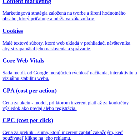
Content marketing
Marketingová stratégia založená na tvorbe a šírení hodnotného
obsahu, ktorý priťahuje a udržiava zákazníkov.
Cookies
Malé textové súbory, ktoré web ukladá v prehliadači návštevníka,
aby si zapamätal jeho nastavenia a správanie.
Core Web Vitals
Sada metrík od Google merajúcich rýchlosť načítania, interaktivitu a
vizuálnu stabilitu webu.
CPA (cost per action)
Cena za akciu - model, pri ktorom inzerent platí až za konkrétny
výsledok ako predaj alebo registrácia.
CPC (cost per click)
Cena za preklik - suma, ktorú inzerent zaplatí zakaždým, keď
používateľ klikne na jeho reklamu.