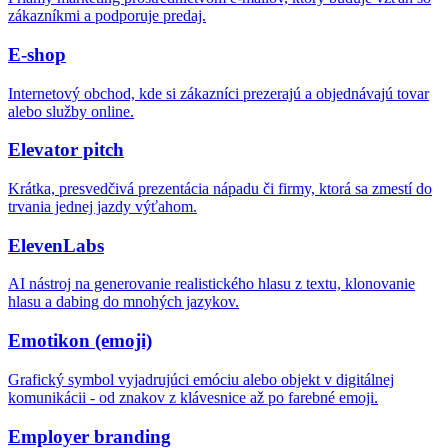
zákazníkmi a podporuje predaj.
E-shop
Internetový obchod, kde si zákazníci prezerajú a objednávajú tovar
alebo služby online.
Elevator pitch
Krátka, presvedčivá prezentácia nápadu či firmy, ktorá sa zmestí do
trvania jednej jazdy výťahom.
ElevenLabs
AI nástroj na generovanie realistického hlasu z textu, klonovanie
hlasu a dabing do mnohých jazykov.
Emotikon (emoji)
Grafický symbol vyjadrujúci emóciu alebo objekt v digitálnej
komunikácii - od znakov z klávesnice až po farebné emoji.
Employer branding