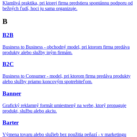
Klamlivá praktika, pri ktorej firma predstiera spontánnu podporu od
bežných ľudí, hoci ju sama organizuje.
B
B2B
Business to Business - obchodný model, pri ktorom firma predáva
produkty alebo služby iným firmám.
B2C
Business to Consumer - model, pri ktorom firma predáva produkty
alebo služby priamo koncovým spotrebiteľom.
Banner
Grafický reklamný formát umiestnený na webe, ktorý propaguje
produkt, službu alebo akciu.
Barter
Výmena tovaru alebo služieb bez použitia peňazí - v marketingu