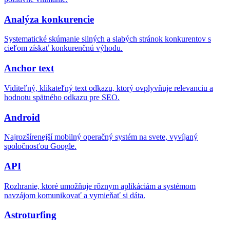
Analýza konkurencie
Systematické skúmanie silných a slabých stránok konkurentov s
cieľom získať konkurenčnú výhodu.
Anchor text
Viditeľný, klikateľný text odkazu, ktorý ovplyvňuje relevanciu a
hodnotu spätného odkazu pre SEO.
Android
Najrozšírenejší mobilný operačný systém na svete, vyvíjaný
spoločnosťou Google.
API
Rozhranie, ktoré umožňuje rôznym aplikáciám a systémom
navzájom komunikovať a vymieňať si dáta.
Astroturfing